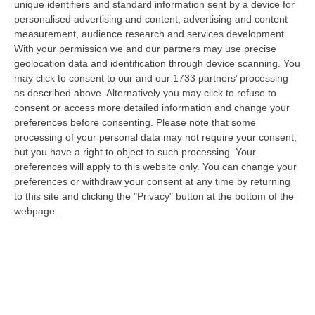
unique identifiers and standard information sent by a device for
Convivere, Un Arresto Nel Crotonese
personalised advertising and content, advertising and content
“PETILIA POLICASTRO Nella notte del 9 agosto, a San Mauro Marchesato,
measurement, audience research and services development.
i Carabinieri dell’Aliquota Radiomobile della Compagnia di Petilia Pol…
With your permission we and our partners may use precise
10 Agosto, 8:24
geolocation data and identification through device scanning. You
may click to consent to our and our 1733 partners’ processing
Scontro Tra Due Veicoli Sull’A2, Traffico Bloccato Tra Scilla E
as described above. Alternatively you may click to refuse to
Reggio Calabria
consent or access more detailed information and change your
preferences before consenting.
Please note that some
“A causa di un incidente tra due veicoli, sull’A2 “Autostrada del
processing of your personal data may not require your consent,
Mediterraneo” il traffico è temporaneamente bloccato, in direzione Sud,
but you have a right to object to such processing. Your
da…
preferences will apply to this website only. You can change your
10 Agosto, 8:18
preferences or withdraw your consent at any time by returning
to this site and clicking the "Privacy" button at the bottom of the
Blitz Dei Carabinieri In Un Edificio Abbandonato A Cirò, Scovato Un
webpage.
Nascondiglio Di Droga Tra Le Mura
“CROTONE Nell’ambito delle costanti attività di prevenzione e contrasto
ai reati in materia di sostanze stupefacenti, i Carabinieri della St…
10 Agosto, 7:48
Aggredito Brutalmente In Un Noto Locale Di Sangineto, Grave Un