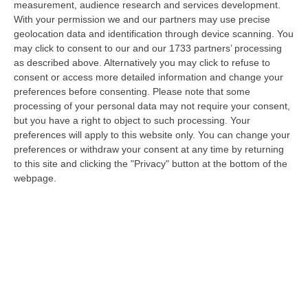
measurement, audience research and services development.
09 Agosto, 15:13
With your permission we and our partners may use precise
geolocation data and identification through device scanning. You
Meteo, Ondata Di Caldo Estremo Fino A Ferragosto
may click to consent to our and our 1733 partners’ processing
“Nella giornata di oggi ancora temporali, in alcuni casi molto intensi, sui
as described above. Alternatively you may click to refuse to
rilievi di Alpi e Appennini, e in locale estensione fin verso le…
consent or access more detailed information and change your
09 Agosto, 15:10
preferences before consenting.
Please note that some
processing of your personal data may not require your consent,
Razionalizzazione Della Spesa Sanitaria E Acquisti Sotto Controllo.
but you have a right to object to such processing. Your
La Strategia “anti-Sprechi” Della Regione
preferences will apply to this website only. You can change your
preferences or withdraw your consent at any time by returning
“CATANZARO La razionalizzazione della spesa sanitaria passa dalla
to this site and clicking the "Privacy" button at the bottom of the
centralizzazione degli acquisti. È una delle direttrici individuate dalla…
webpage.
09 Agosto, 14:37
Un’altra Tragedia Sulle Strade Vibonesi, Incidente Tra Zambrone E
Briatico: Muore Una Donna, Diversi Feriti
“VIBO VALENTIA Ancora sangue sulle strade vibonesi. Questa mattina un
altro tragico incidente è avvenuto sulla ex statale 522 tra Zambrone e…
09 Agosto, 13:34