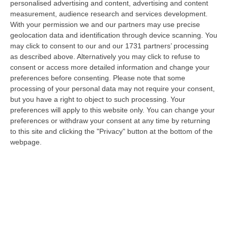
personalised advertising and content, advertising and content
laurea magistrale in Medicina e Chirurgia, Odontoiatria e Protesi den…
measurement, audience research and services development.
06 Agosto, 20:49
With your permission we and our partners may use precise
geolocation data and identification through device scanning. You
La Rivista “America Journals” Celebra Lo Stilista Anton Giulio
may click to consent to our and our 1731 partners’ processing
Grande
as described above. Alternatively you may click to refuse to
“«Rinomato per la sua impeccabile maestria artigianale e la sua
consent or access more detailed information and change your
creatività visionaria, ha trasformato la moda italiana in un’espressione
preferences before consenting.
Please note that some
dur…
processing of your personal data may not require your consent,
06 Agosto, 20:48
but you have a right to object to such processing. Your
preferences will apply to this website only. You can change your
Dai Piani Per Il Rischio Sismico Al Welfare, I Provvedimenti
preferences or withdraw your consent at any time by returning
Approvati Dalla Giunta Regionale
to this site and clicking the "Privacy" button at the bottom of the
webpage.
“CATANZARO La Giunta della Regione Calabria, nella seduta odierna, su
proposta del presidente Roberto Occhiuto, ha approvato il nuovo Protoc…
06 Agosto, 20:03
Reggio Calabria, Bernini In Visita Alla Mediterranea: «Qui La
Facoltà Di Medicina? Valuteremo La Domanda»
“REGGIO CALABRIA La ministra dell’Università e della ricerca Anna Maria
Bernini ha visitato oggi la Mediterranea di Reggio Calabria, accompa…