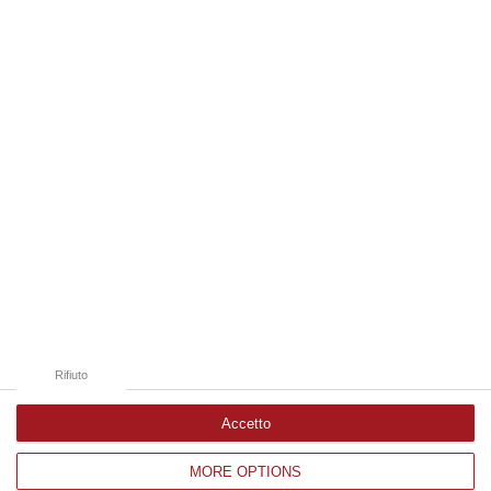
06 Agosto, 19:49
Edizioni provinciali
Catanzaro
Cosenza
Vibo Valentia
Reggio Calabria
Crotone
Rifiuto
Accetto
MORE OPTIONS