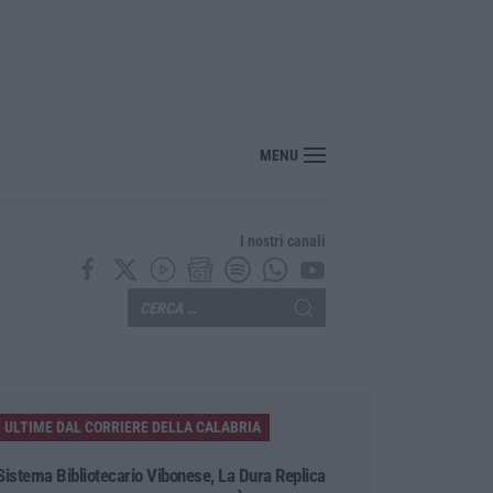
“America Journals” celebra lo stilista Anton Giulio Grande
MENU
I nostri canali
ULTIME DAL CORRIERE DELLA CALABRIA
Sistema Bibliotecario Vibonese, La Dura Replica