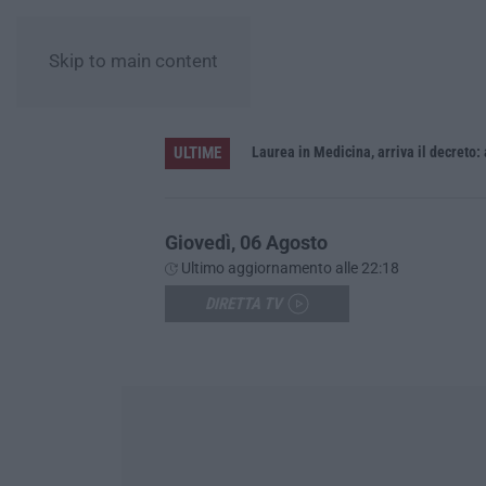
Skip to main content
ULTIME
Sistema bibliotecario vibonese, la dura replica di Soriano e Romeo: «Il fallimento è di chi ha staccato la spina»
Laurea in Medicina, arriva il decreto:
Giovedì, 06 Agosto
Ultimo aggiornamento alle 22:18
DIRETTA TV