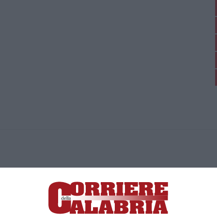
ica di News&Com S.r.l ©2012-
-2026. Tutti i diritti riservati.
ia, Lamezia Terme (CZ)
irettore responsabile Paola Militano |
Privacy