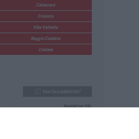
Catanzaro
Cosenza
Vibo Valentia
Reggio Calabria
Crotone
Vuoi fare pubblicità?
News&Com SRL
Telefono:
0968-53665
Email:
newsandcom@gmail.com