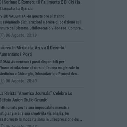
Di Soriano E Romeo: «Il Fallimento È Di Chi Ha
Staccato La Spina»
“VIBO VALENTIA «In queste ore si stanno
susseguendo dichiarazioni e prese di posizione sul
futuro del Sistema Bibliotecario Vibonese. Compre…
06 Agosto, 22:18
Laurea In Medicina, Arriva Il Decreto:
Aumentano I Posti
“ROMA Aumentano i posti disponibili per
l’immatricolazione ai corsi di laurea magistrale in
Medicina e Chirurgia, Odontoiatria e Protesi den…
06 Agosto, 20:49
La Rivista “America Journals” Celebra Lo
Stilista Anton Giulio Grande
“«Rinomato per la sua impeccabile maestria
artigianale e la sua creatività visionaria, ha
trasformato la moda italiana in un’espressione dur…
06 Agosto, 20:48