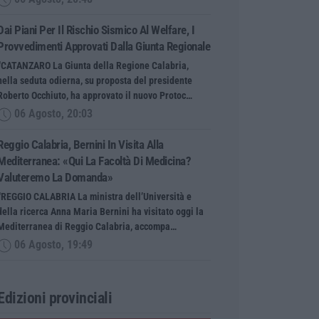
Dai Piani Per Il Rischio Sismico Al Welfare, I
Provvedimenti Approvati Dalla Giunta Regionale
“CATANZARO La Giunta della Regione Calabria,
nella seduta odierna, su proposta del presidente
Roberto Occhiuto, ha approvato il nuovo Protoc…
06 Agosto, 20:03
Reggio Calabria, Bernini In Visita Alla
Mediterranea: «Qui La Facoltà Di Medicina?
Valuteremo La Domanda»
“REGGIO CALABRIA La ministra dell’Università e
della ricerca Anna Maria Bernini ha visitato oggi la
Mediterranea di Reggio Calabria, accompa…
06 Agosto, 19:49
Edizioni provinciali