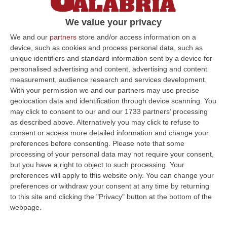
Medicina legale d’Imperia – è a processo
We value your privacy
davanti al Tribunale di Imperia con l’accusa di
aver firmato certifica…
We and our
partners
store and/or access information on a
device, such as cookies and process personal data, such as
Pubblicato il: 11/01/17 – 10:59
unique identifiers and standard information sent by a device for
personalised advertising and content, advertising and content
measurement, audience research and services development.
With your permission we and our partners may use precise
ULTIME DAL CORRIERE DELLA CALABRIA
geolocation data and identification through device scanning. You
may click to consent to our and our 1733 partners’ processing
Cresce L’attesa Per La XXV Festa Nazionale Dello Stocco Di
as described above. Alternatively you may click to refuse to
Cittanova
consent or access more detailed information and change your
“CITTANOVA E’ già iniziato il conto alla rovescia in vista della XXV Festa
preferences before consenting.
Please note that some
Nazionale dello Stocco di Cittanova. Il celebre evento dell’estat…
processing of your personal data may not require your consent,
but you have a right to object to such processing. Your
08 Agosto, 11:40
preferences will apply to this website only. You can change your
preferences or withdraw your consent at any time by returning
Vinitaly A Reggio Calabria, Cisl E Fai Cisl: «Occasione Di Grande
to this site and clicking the "Privacy" button at the bottom of the
Rilievo Per Il Territorio»
webpage.
“REGGIO CALABRIA L’approdo di Vinitaly a Reggio Calabria rappresenta
un’occasione di grande rilievo per il territorio metropolitano e per l’…