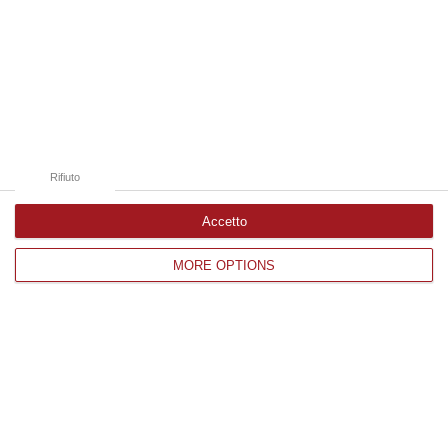
08 Agosto, 10:47
Edizioni provinciali
Catanzaro
Cosenza
Rifiuto
Vibo Valentia
Accetto
Reggio Calabria
MORE OPTIONS
Crotone
Corriere delle Calabria è una testata giornalistica di News&Com S.r.l