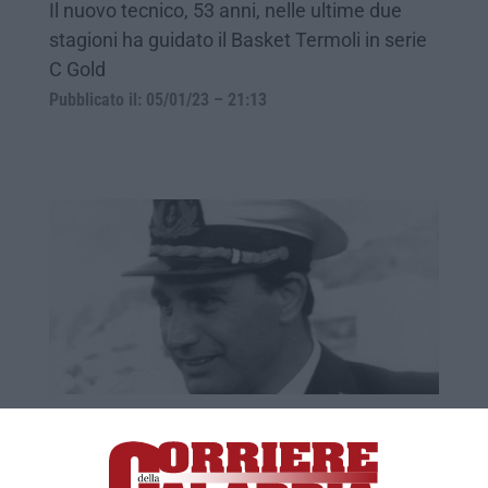
Il nuovo tecnico, 53 anni, nelle ultime due
stagioni ha guidato il Basket Termoli in serie
C Gold
Pubblicato il: 05/01/23 – 21:13
A processo la dottoressa del caso De
Grazia
Simona Del Vecchio – ex direttrice di