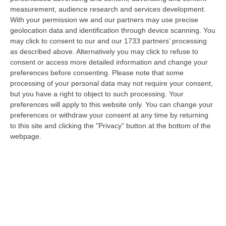
09 Agosto, 7:55
measurement, audience research and services development.
With your permission we and our partners may use precise
Il Killer Nascosto Nel Buio E La «condanna A Morte» Decisa Dalla
geolocation data and identification through device scanning. You
Cosca Scalise. Dieci Anni Fa L’omicidio Pagliuso
may click to consent to our and our 1733 partners’ processing
“LAMEZIA TERME Un foro nella recinzione, un uomo nascosto nel buio e
as described above. Alternatively you may click to refuse to
tre colpi esplosi in appena due secondi. Francesco Pagliuso non ebbe
consent or access more detailed information and change your
ne…
preferences before consenting.
Please note that some
processing of your personal data may not require your consent,
09 Agosto, 7:00
but you have a right to object to such processing. Your
preferences will apply to this website only. You can change your
All’asta Il Pallone Della “mano Di Dio” Di Maradona
preferences or withdraw your consent at any time by returning
“ROMA Il pallone con cui Diego Maradona segnò durante la storica
to this site and clicking the "Privacy" button at the bottom of the
vittoria dell’Argentina sull’Inghilterra ai Mondiali del 1986 potrebbe
webpage.
esse…
08 Agosto, 23:28
Milano, Vannacci Candida Il Generale Burgio
“ROMA “La sfida delle grandi città correremo in tutte le grandi città
Milano, Bologna, Roma e Napoli. Ci presenteremo come Futuro
nazionale…
08 Agosto, 22:19