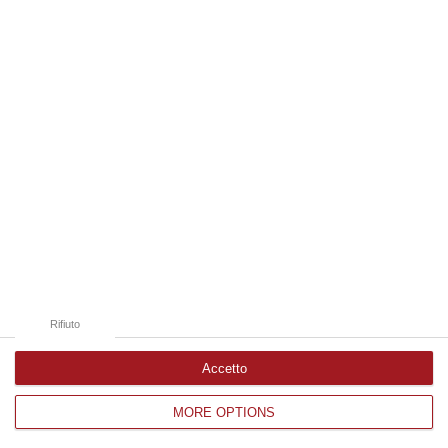
Edizioni provinciali
Catanzaro
Cosenza
Vibo Valentia
Reggio Calabria
Crotone
Rifiuto
Accetto
MORE OPTIONS
Corriere delle Calabria è una testata giornalistica di News&Com S.r.l