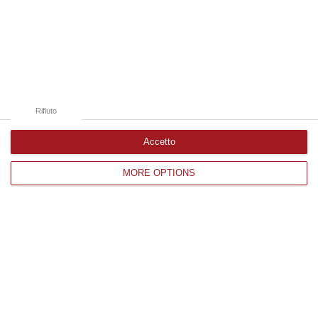
Edizioni provinciali
Catanzaro
Cosenza
Rifiuto
Vibo Valentia
Accetto
Reggio Calabria
Crotone
MORE OPTIONS
Corriere delle Calabria è una testata giornalistica di News&Com S.r.l
©2012-
-2026. Tutti i diritti riservati.