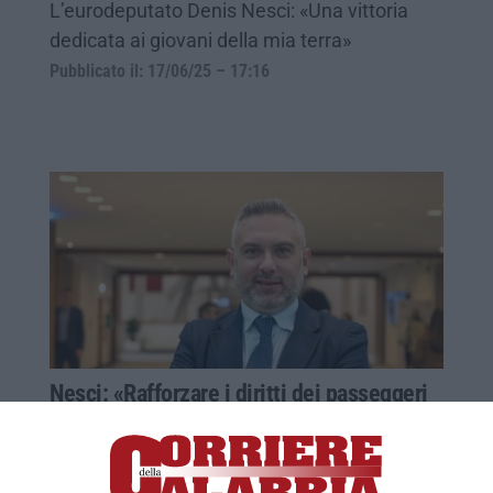
L’eurodeputato Denis Nesci: «Una vittoria
dedicata ai giovani della mia terra»
Pubblicato il: 17/06/25 – 17:16
Nesci: «Rafforzare i diritti dei passeggeri
aerei e garantire un’assistenza adeguata»
Il deputato europeo Fdi-Ecr ha presentato
un’interrogazione per affrontare le difficoltà