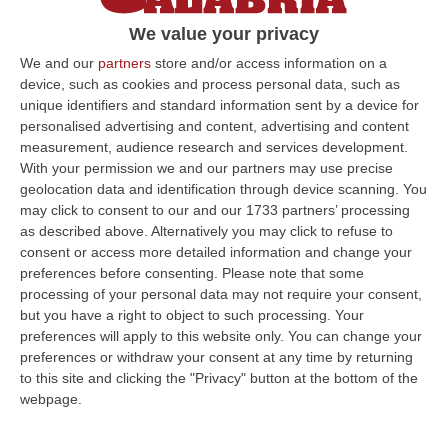
di accesso a canali per segnalare disservizi
We value your privacy
Pubblicato il: 11/03/25 – 16:22
We and our
partners
store and/or access information on a
device, such as cookies and process personal data, such as
unique identifiers and standard information sent by a device for
personalised advertising and content, advertising and content
ULTIME DAL CORRIERE DELLA CALABRIA
measurement, audience research and services development.
With your permission we and our partners may use precise
Diamante, Ecco L’ordinanza Sul Divieto Per I 14enni In Strada
geolocation data and identification through device scanning. You
Senza Accompagnamento
may click to consent to our and our 1733 partners’ processing
“DIAMANTE (COSENZA) Tutela dei minori, contrasto ai fenomeni di
as described above. Alternatively you may click to refuse to
disagio e devianza minorile, sicurezza e decoro urbano, fruizione serena
consent or access more detailed information and change your
del…
preferences before consenting.
Please note that some
08 Agosto, 18:40
processing of your personal data may not require your consent,
but you have a right to object to such processing. Your
La Denuncia Di Si-Avs Calabria: «Bloccate In Mezzo Al Mare Oltre
preferences will apply to this website only. You can change your
preferences or withdraw your consent at any time by returning
500 Persone Dirette Al Corteo No Ponte»
to this site and clicking the "Privacy" button at the bottom of the
“LAMEZIA TERME Il segretario regionale Sinistra Italiana Avs
webpage.
della Calabria, Fernando Pignataro, in una nota ha segnala il ritardo con
il q…