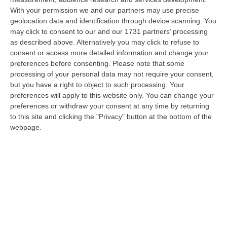
With your permission we and our partners may use precise
Ciclovia Dei Parchi Della Calabria: Al Via La Messa In Sicurezza
geolocation data and identification through device scanning. You
Del Tratto Fabrizia – Serra San Bruno
may click to consent to our and our 1731 partners’ processing
“SERRA SAN BRUNO Partono i lavori di riqualificazione e miglioramento
as described above. Alternatively you may click to refuse to
della sicurezza lungo la Ciclovia dei Parchi della Calabria, concentra…
consent or access more detailed information and change your
05 Agosto, 21:56
preferences before consenting.
Please note that some
processing of your personal data may not require your consent,
Tari, Senese: «Rendere Efficiente Il Sistema Per Ridurre I Costi
but you have a right to object to such processing. Your
preferences will apply to this website only. You can change your
Per I Cittadini E Aumentare I Salari»
preferences or withdraw your consent at any time by returning
“CATANZARO A Lamezia Terme la Tari aumenta del 6,2% per le famiglie e
to this site and clicking the "Privacy" button at the bottom of the
del 17% per le imprese; a Crotone del 6,9%; a Catanzaro dell’1,63%. A…
webpage.
05 Agosto, 21:23
Delmastro, No All’acquisizione Delle Chat. Bagarre Alla Camera
“ROMA L’Aula della Camera, a scrutinio segreto, ha confermato quanto
già votato dalla Giunta delle autorizzazioni, non consentendo alla magi…
05 Agosto, 21:07