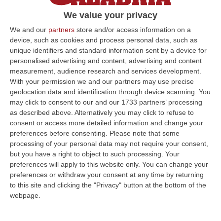
pagina una iniziativa di Giorgia Meloni sulla
We value your privacy
“Shoah” definendola “un abominio condotto
We and our
partners
store and/or access information on a
dal regime hi…
device, such as cookies and process personal data, such as
unique identifiers and standard information sent by a device for
Pubblicato il: 24/01/25 – 16:54
personalised advertising and content, advertising and content
measurement, audience research and services development.
With your permission we and our partners may use precise
geolocation data and identification through device scanning. You
ULTIME DAL CORRIERE DELLA CALABRIA
may click to consent to our and our 1733 partners’ processing
as described above. Alternatively you may click to refuse to
Incidente Coinvolge Tre Auto Sull’A2, Traffico Rallentato Tra Altilia
consent or access more detailed information and change your
Grimaldi E San Mango
preferences before consenting.
Please note that some
“LAMEZIA TERME A causa di un incidente che ha visto il coinvolgimento
processing of your personal data may not require your consent,
di tre veicoli, si registrano rallentamenti al traffico in direzione s…
but you have a right to object to such processing. Your
08 Agosto, 18:15
preferences will apply to this website only. You can change your
preferences or withdraw your consent at any time by returning
Il Ssn Recupera Personale: +1,6% Secondo L’ultima Rilevazione
to this site and clicking the "Privacy" button at the bottom of the
Ministeriale
webpage.
“ROMA Il Servizio sanitario nazionale continua a recuperare personale
dopo gli anni di contrazione che hanno caratterizzato il decennio scor…