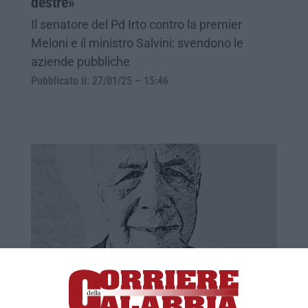
destre»
Il senatore del Pd Irto contro la premier
Meloni e il ministro Salvini: svendono le
aziende pubbliche
Pubblicato il: 27/01/25 – 15:46
La “Shoah” un abominio delle destre
Due giorni fa i giornali hanno titolato a tutta