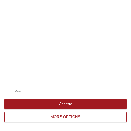
Edizioni provinciali
Catanzaro
Cosenza
Vibo Valentia
Reggio Calabria
Crotone
Rifiuto
Accetto
MORE OPTIONS
Corriere delle Calabria è una testata giornalistica di News&Com S.r.l
©2012-
-2026. Tutti i diritti riservati.