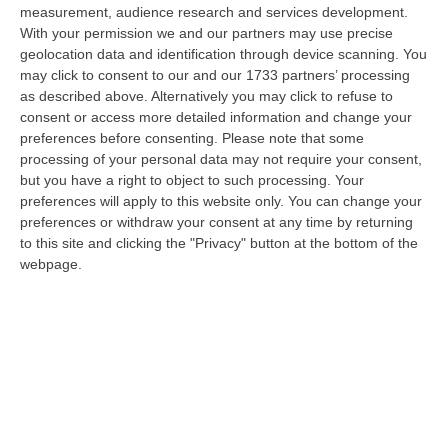
Nella r…
measurement, audience research and services development.
08 Agosto, 14:34
With your permission we and our partners may use precise
geolocation data and identification through device scanning. You
Travolge I Ciclisti E Poi Torna Indietro Per Investirli Ancora:
may click to consent to our and our 1733 partners’ processing
Fermato
as described above. Alternatively you may click to refuse to
consent or access more detailed information and change your
“Una mattinata in bicicletta si è trasformata in una scena di violenza a
preferences before consenting.
Please note that some
Lanzo Torinese, lungo la strada che conduce verso Coassolo. Un auto…
processing of your personal data may not require your consent,
08 Agosto, 13:18
but you have a right to object to such processing. Your
preferences will apply to this website only. You can change your
Investimenti Sostenibili 4.0, 448 Milioni Per Le Imprese Del Sud
preferences or withdraw your consent at any time by returning
“Quattrocentoquarantotto milioni di euro per sostenere gli investimenti
to this site and clicking the "Privacy" button at the bottom of the
innovativi e sostenibili delle imprese del Mezzogiorno, Calabria com…
webpage.
08 Agosto, 12:29
Elettricista Morto Folgorato A Calanna, Disposta L’autopsia:
Sequestrato Il Furgone Della Ditta
“REGGIO CALABRIA La Procura della Repubblica di Reggio Calabria ha
disposto l’autopsia sul corpo di Antonino Fabio Calabrò, l’elettricista d…
08 Agosto, 12:09