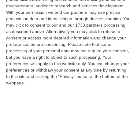
06 Agosto, 20:49
measurement, audience research and services development.
With your permission we and our partners may use precise
La Rivista “America Journals” Celebra Lo Stilista Anton Giulio
geolocation data and identification through device scanning. You
Grande
may click to consent to our and our 1733 partners’ processing
“«Rinomato per la sua impeccabile maestria artigianale e la sua
as described above. Alternatively you may click to refuse to
creatività visionaria, ha trasformato la moda italiana in un’espressione
consent or access more detailed information and change your
dur…
preferences before consenting.
Please note that some
processing of your personal data may not require your consent,
06 Agosto, 20:48
but you have a right to object to such processing. Your
preferences will apply to this website only. You can change your
Dai Piani Per Il Rischio Sismico Al Welfare, I Provvedimenti
preferences or withdraw your consent at any time by returning
Approvati Dalla Giunta Regionale
to this site and clicking the "Privacy" button at the bottom of the
“CATANZARO La Giunta della Regione Calabria, nella seduta odierna, su
webpage.
proposta del presidente Roberto Occhiuto, ha approvato il nuovo Protoc…
06 Agosto, 20:03
Reggio Calabria, Bernini In Visita Alla Mediterranea: «Qui La
Facoltà Di Medicina? Valuteremo La Domanda»
“REGGIO CALABRIA La ministra dell’Università e della ricerca Anna Maria
Bernini ha visitato oggi la Mediterranea di Reggio Calabria, accompa…
06 Agosto, 19:49