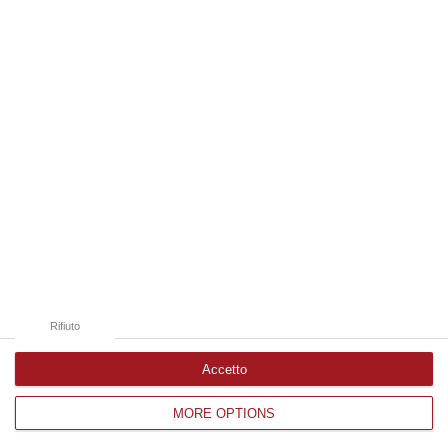
Edizioni provinciali
Catanzaro
Cosenza
Vibo Valentia
Reggio Calabria
Crotone
Rifiuto
Accetto
MORE OPTIONS
Corriere delle Calabria è una testata giornalistica di News&Com S.r.l