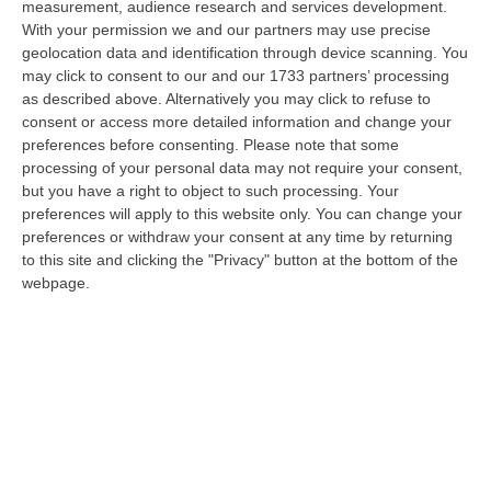
measurement, audience research and services development.
07 Agosto, 22:02
With your permission we and our partners may use precise
geolocation data and identification through device scanning. You
Renzi: «Conte? Sarebbe Delittuoso Vannaccizzare La Coalizione»
may click to consent to our and our 1733 partners’ processing
“ROMA «Conte sta giocando la sua partita, vedremo se le primarie si
as described above. Alternatively you may click to refuse to
faranno, quando e con che formato, se a due Conte-Schlein o se ci
consent or access more detailed information and change your
sarann…
preferences before consenting.
Please note that some
07 Agosto, 21:35
processing of your personal data may not require your consent,
but you have a right to object to such processing. Your
Meteo, Altri 10 Giorni Di Caldo Estremo
preferences will apply to this website only. You can change your
preferences or withdraw your consent at any time by returning
“ROMA La tregua varrà fino a domani: dopo il record di ieri con il bollino
to this site and clicking the "Privacy" button at the bottom of the
rosso per tutte le 27 città monitorate e oggi con 26 allerte mass…
webpage.
07 Agosto, 20:33
Torna In Calabria: OSM Cerca Professionisti Calabresi Che Vivono
Al Nord E Che Hanno Voglia Di Rientrare Nella Terra Di Origine
“Se per anni lasciare la Calabria è stata una scelta quasi obbligata oggi è
possibile fare un’inversione di marcia grazie ad OSM Centro Cala…
07 Agosto, 20:24