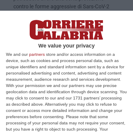
contro le forme aggressive di Sars-CoV-2
Pubblicato il: 11/06/24 – 16:02
We value your privacy
We and our
partners
store and/or access information on a
device, such as cookies and process personal data, such as
unique identifiers and standard information sent by a device for
personalised advertising and content, advertising and content
measurement, audience research and services development.
With your permission we and our partners may use precise
geolocation data and identification through device scanning. You
may click to consent to our and our 1731 partners’ processing
Terapia del diabete, l’Università Magna
as described above. Alternatively you may click to refuse to
Græcia sulla prestigiosa rivista “The
consent or access more detailed information and change your
Lancet”
preferences before consenting.
Please note that some
processing of your personal data may not require your consent,
La professoressa Concetta Irace spiega
but you have a right to object to such processing. Your