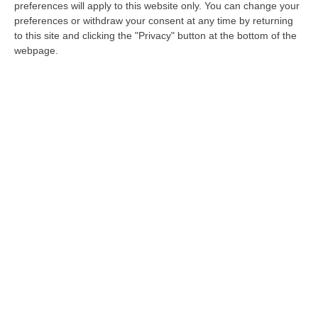
come una nuova insulina, detta Icodec, sia
preferences will apply to this website only. You can change your
preferences or withdraw your consent at any time by returning
stata utilizzata con successo nei pazienti con
to this site and clicking the "Privacy" button at the bottom of the
diabete tipo 1
webpage.
Pubblicato il: 20/10/23 – 12:29
ULTIME DAL CORRIERE DELLA CALABRIA
Cosenza, Incassa Oltre 245mila Euro Dalla Pensione Del Padre
Deceduto
“CASTROVILLARI Ha continuato a percepire per sette anni la pensione di
anzianità del padre deceduto nel 2019, usufruendone mensilmente e sot…
06 Agosto, 12:13
Appalti Pubblici Gestiti Da Una Struttura “ombra” Tra Sicilia E
Reggio Calabria: 12 Misure Cautelari – NOMI
“REGGIO CALABRIA Una struttura aziendale “ombra”, diretta occultamente
da un imprenditore condannato in via definitiva per concorso esterno…