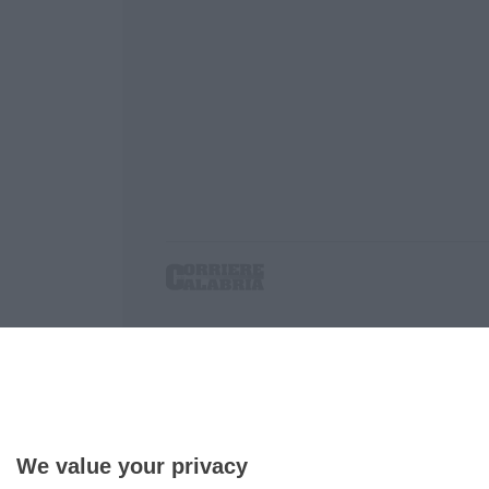
Corriere delle Calabria è una testata giornalist
P.IVA. 03199620794, Via del mare 6/G, S.Eufem
Iscrizione tribunale di Lamezia Terme 5/2011 - D
Effettua una ricerca sul Corriere delle Calabria
We value your privacy