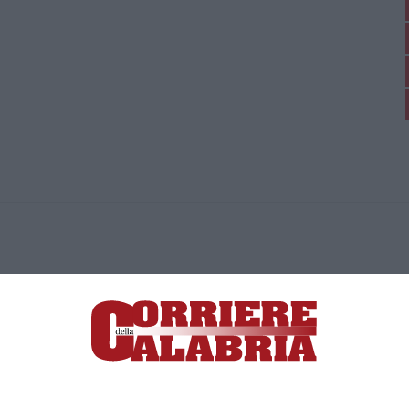
ica di News&Com S.r.l ©2012-
-2026. Tutti i diritti riservati.
ia, Lamezia Terme (CZ)
irettore responsabile Paola Militano |
Privacy