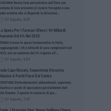
“CATANIA Nuova fase parossistica sull’Etna con
fontana di lava presente al cratere Voragine e una
nube eruttiva che si disperde in direzione…
07 Agosto, 8:07
La Spesa Per I Farmaci Sfiora I 40 Miliardi:
Aumento Del 6% Nel 2025
“ROMA Cresce la spesa farmaceutica in Italia,
raggiungendo i 39,3 miliardi di euro complessivi nel
2025, con un aumento del 6% rispetto all’…
07 Agosto, 8:01
Isola Capo Rizzuto, Sequestrata Discarica
Abusiva A Pochi Passi Dal Centro
“CROTONE Elettrodomestici abbandonati, copertoni,
plastica e sacchi di spazzatura parzialmente dati
alle fiamme. È questo lo scenario di gra…
07 Agosto, 7:47
Ponte, I Prossimi Step: Nuova Delibera Cipess