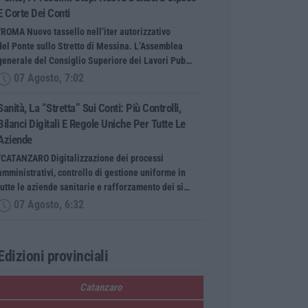
E Corte Dei Conti
“ROMA Nuovo tassello nell’iter autorizzativo
del Ponte sullo Stretto di Messina. L’Assemblea
generale del Consiglio Superiore dei Lavori Pub…
07 Agosto, 7:02
Sanità, La “stretta” Sui Conti: Più Controlli,
Bilanci Digitali E Regole Uniche Per Tutte Le
Aziende
“CATANZARO Digitalizzazione dei processi
amministrativi, controllo di gestione uniforme in
tutte le aziende sanitarie e rafforzamento dei si…
07 Agosto, 6:32
Edizioni provinciali
Catanzaro