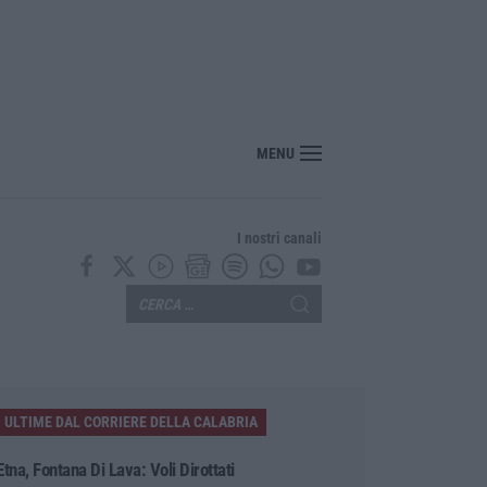
Rizzuto, sequestrata discarica abusiva a pochi passi dal centro
MENU
I nostri canali
ULTIME DAL CORRIERE DELLA CALABRIA
Etna, Fontana Di Lava: Voli Dirottati