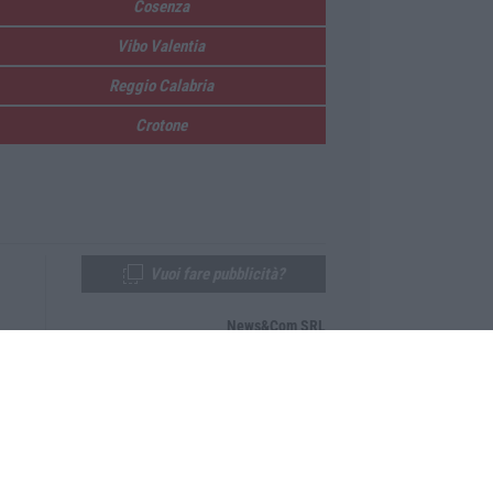
Cosenza
Vibo Valentia
Reggio Calabria
Crotone
Vuoi fare pubblicità?
News&Com SRL
Telefono:
0968-53665
Email:
newsandcom@gmail.com