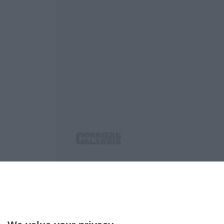
Corriere delle Calabria è una testata giornalist
P.IVA. 03199620794, Via del mare 6/G, S.Eufem
Iscrizione tribunale di Lamezia Terme 5/2011 - D
Effettua una ricerca sul Corriere delle Calabria