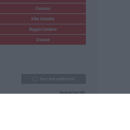
Cosenza
Vibo Valentia
Reggio Calabria
Crotone
Vuoi fare pubblicità?
News&Com SRL
Telefono:
0968-53665
Email:
newsandcom@gmail.com