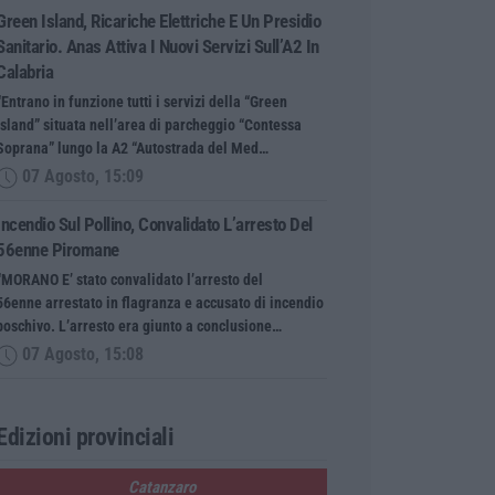
Green Island, Ricariche Elettriche E Un Presidio
Sanitario. Anas Attiva I Nuovi Servizi Sull’A2 In
Calabria
“Entrano in funzione tutti i servizi della “Green
Island” situata nell’area di parcheggio “Contessa
Soprana” lungo la A2 “Autostrada del Med…
07 Agosto, 15:09
Incendio Sul Pollino, Convalidato L’arresto Del
56enne Piromane
“MORANO E’ stato convalidato l’arresto del
56enne arrestato in flagranza e accusato di incendio
boschivo. L’arresto era giunto a conclusione…
07 Agosto, 15:08
Edizioni provinciali
Catanzaro