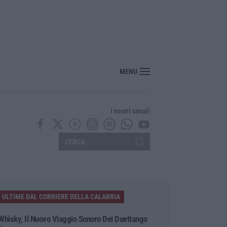
, inchiesta Artemis 2: Giuseppe Vinci lascia il carcere e passa ai domiciliari
MENU
I nostri canali
ULTIME DAL CORRIERE DELLA CALABRIA
Whisky, Il Nuovo Viaggio Sonoro Dei Duettango