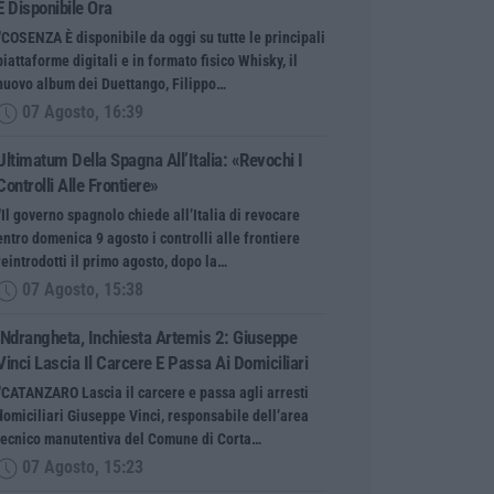
È Disponibile Ora
“COSENZA È disponibile da oggi su tutte le principali
piattaforme digitali e in formato fisico Whisky, il
nuovo album dei Duettango, Filippo…
07 Agosto, 16:39
Ultimatum Della Spagna All’Italia: «Revochi I
Controlli Alle Frontiere»
“Il governo spagnolo chiede all’Italia di revocare
entro domenica 9 agosto i controlli alle frontiere
reintrodotti il primo agosto, dopo la…
07 Agosto, 15:38
‘Ndrangheta, Inchiesta Artemis 2: Giuseppe
Vinci Lascia Il Carcere E Passa Ai Domiciliari
“CATANZARO Lascia il carcere e passa agli arresti
domiciliari Giuseppe Vinci, responsabile dell’area
tecnico manutentiva del Comune di Corta…
07 Agosto, 15:23