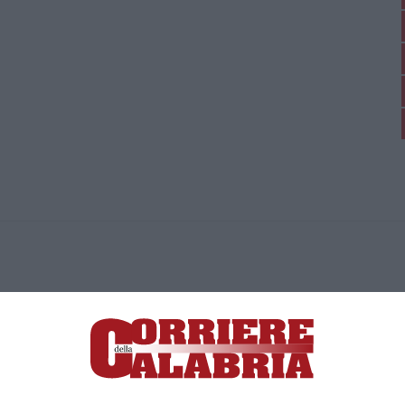
ica di News&Com S.r.l ©2012-
-2026. Tutti i diritti riservati.
ia, Lamezia Terme (CZ)
irettore responsabile Paola Militano |
Privacy