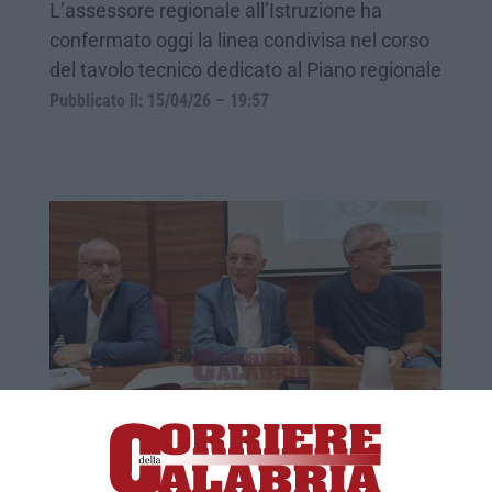
L’assessore regionale all’Istruzione ha
confermato oggi la linea condivisa nel corso
del tavolo tecnico dedicato al Piano regionale
Pubblicato il: 15/04/26 – 19:57
Scuola e autonomia, l’allarme: «In quattro
anni persi 30mila studenti in Calabria»
Incontro organizzato dalla Cgil a Lamezia