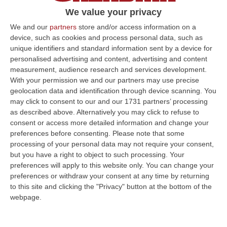
Terme. Il segretario Sposato: «Autonomia
We value your privacy
vuol dire 20 sistemi scolastici diversi,
We and our
partners
store and/or access information on a
inaccettabile»
device, such as cookies and process personal data, such as
unique identifiers and standard information sent by a device for
Pubblicato il: 17/09/24 – 14:09
personalised advertising and content, advertising and content
measurement, audience research and services development.
With your permission we and our partners may use precise
geolocation data and identification through device scanning. You
ULTIME DAL CORRIERE DELLA CALABRIA
may click to consent to our and our 1731 partners’ processing
as described above. Alternatively you may click to refuse to
Ponte, In Arrivo Il Parere Finale Del Consiglio Dei Lavori Pubblici
consent or access more detailed information and change your
“ROMA Va avanti l’iter autorizzativo per la realizzazione del Ponte sullo
preferences before consenting.
Please note that some
Stretto. Per domani è atteso il parere finale del Consiglio Superi…
processing of your personal data may not require your consent,
05 Agosto, 23:23
but you have a right to object to such processing. Your
preferences will apply to this website only. You can change your
Accoltella Coetaneo Alla Gola Durante Un Litigio, Arrestato
preferences or withdraw your consent at any time by returning
to this site and clicking the "Privacy" button at the bottom of the
Sessantenne
webpage.
“MAMMOLA Un sessantenne, F.S., originario della piana di Gioia Tauro, è
stato arrestato dai carabinieri a Cinquefrondi perché accusato del t…
05 Agosto, 22:07