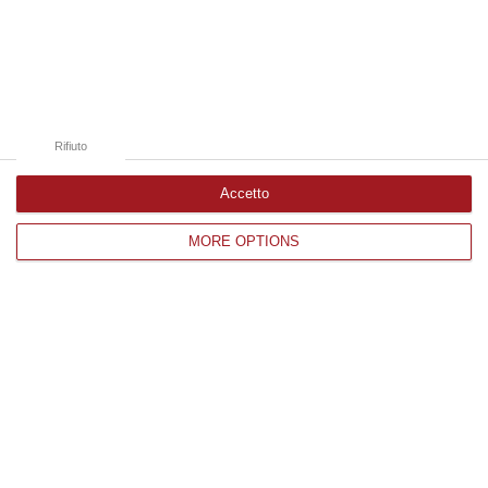
Edizioni provinciali
Catanzaro
Cosenza
Rifiuto
Vibo Valentia
Reggio Calabria
Accetto
Crotone
MORE OPTIONS
Corriere delle Calabria è una testata giornalistica di News&Com S.r.l
©2012-
-2026. Tutti i diritti riservati.
P.IVA. 03199620794, Via del mare 6/G, S.Eufemia, Lamezia Terme