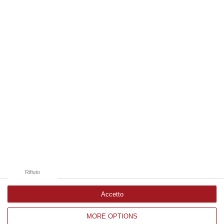
Forestale di Cosenza ad un uomo di Rende per un incendio sviluppatosi…
08 Agosto, 10:46
Edizioni provinciali
Catanzaro
Cosenza
Vibo Valentia
Reggio Calabria
Crotone
Rifiuto
Accetto
MORE OPTIONS