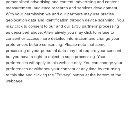
personalised advertising and content, advertising and content
Ministro dell’Università e della Ricerca, Anna Maria Bernini, ha firmato
measurement, audience research and services development.
i…
With your permission we and our partners may use precise
08 Agosto, 10:58
geolocation data and identification through device scanning. You
may click to consent to our and our 1733 partners’ processing
Occhiuto: «Marcinelle Tra Le Pagine Più Dolorose Della Storia
as described above. Alternatively you may click to refuse to
Italiana»
consent or access more detailed information and change your
“«L’8 agosto 1956 rimane una delle pagine più dolorose della storia
preferences before consenting.
Please note that some
dell’emigrazione italiana. A Marcinelle, in Belgio, 262 minatori persero…
processing of your personal data may not require your consent,
08 Agosto, 10:53
but you have a right to object to such processing. Your
preferences will apply to this website only. You can change your
«La Calabria Del Vino Non Ha Bisogno Di Assomigliare Ai Grandi
preferences or withdraw your consent at any time by returning
to this site and clicking the "Privacy" button at the bottom of the
Territori, Ma Solo Di Avere Piena Consapevolezza»
webpage.
“COSENZA Custodi della biodiversità, artigiani del gusto e ambasciatori
di un territorio in forte evoluzione. I vignaioli indipendenti rappr…
08 Agosto, 10:47
Incendio Doloso A Rende, Presunto Piromane Ripreso Dalle
Telecamere – VIDEO
“COSENZA Incendio doloso è il reato contestato dal Nucleo Carabinieri