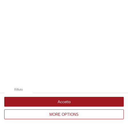
Edizioni provinciali
Catanzaro
Cosenza
Vibo Valentia
Reggio Calabria
Crotone
Rifiuto
Accetto
MORE OPTIONS
Corriere delle Calabria è una testata giornalistica di News&Com S.r.l
©2012-
-2026. Tutti i diritti riservati.