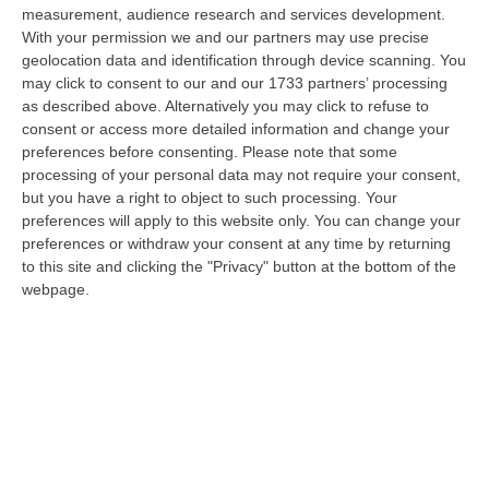
nazionale…
measurement, audience research and services development.
08 Agosto, 22:19
With your permission we and our partners may use precise
geolocation data and identification through device scanning. You
Messina, I “No Ponte” Di Nuovo In Marcia
may click to consent to our and our 1733 partners’ processing
as described above. Alternatively you may click to refuse to
“MESSINA “Chiediamo che venga chiusa la società Stretto di Messina. La
consent or access more detailed information and change your
liquidazione era stata già indicata dal governo Monti nel 2013, e la…
preferences before consenting.
Please note that some
08 Agosto, 21:20
processing of your personal data may not require your consent,
but you have a right to object to such processing. Your
Vinitaly And The City A Reggio: Il Grande Abbraccio Tra Identità
preferences will apply to this website only. You can change your
Del Territorio, Storia E Cultura – FOTO
preferences or withdraw your consent at any time by returning
“REGGIO CALABRIA Vinitaly and the City arriva a Reggio Calabria. Dopo il
to this site and clicking the "Privacy" button at the bottom of the
successo dell’edizione di Sibari, dove la manifestazione ha fatto s…
webpage.
08 Agosto, 20:47
Pride, La “prima Volta” Dell’onda Arcobaleno A Catanzaro. In
Migliaia In Marcia Per I Diritti E La Libertà – FOTO
“CATANZARO Una prima volta destinata a lasciare un segno nella storia
della città. Catanzaro oggi celebra il suo primo Pride: colori, musica…
08 Agosto, 19:38