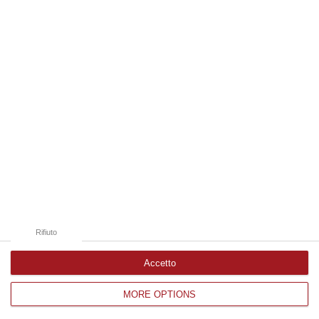
Edizioni provinciali
Catanzaro
Cosenza
Vibo Valentia
Reggio Calabria
Crotone
Rifiuto
Accetto
MORE OPTIONS
Corriere delle Calabria è una testata giornalistica di News&Com S.r.l