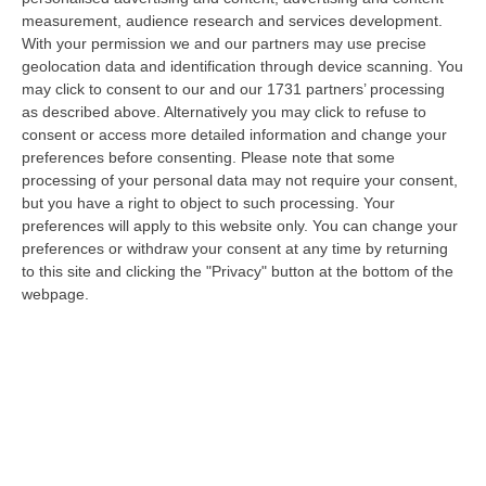
06 Agosto, 20:49
measurement, audience research and services development.
With your permission we and our partners may use precise
La Rivista “America Journals” Celebra Lo Stilista Anton Giulio
geolocation data and identification through device scanning. You
Grande
may click to consent to our and our 1731 partners’ processing
“«Rinomato per la sua impeccabile maestria artigianale e la sua
as described above. Alternatively you may click to refuse to
creatività visionaria, ha trasformato la moda italiana in un’espressione
consent or access more detailed information and change your
dur…
preferences before consenting.
Please note that some
processing of your personal data may not require your consent,
06 Agosto, 20:48
but you have a right to object to such processing. Your
preferences will apply to this website only. You can change your
Dai Piani Per Il Rischio Sismico Al Welfare, I Provvedimenti
preferences or withdraw your consent at any time by returning
Approvati Dalla Giunta Regionale
to this site and clicking the "Privacy" button at the bottom of the
“CATANZARO La Giunta della Regione Calabria, nella seduta odierna, su
webpage.
proposta del presidente Roberto Occhiuto, ha approvato il nuovo Protoc…
06 Agosto, 20:03
Reggio Calabria, Bernini In Visita Alla Mediterranea: «Qui La
Facoltà Di Medicina? Valuteremo La Domanda»
“REGGIO CALABRIA La ministra dell’Università e della ricerca Anna Maria
Bernini ha visitato oggi la Mediterranea di Reggio Calabria, accompa…
06 Agosto, 19:49