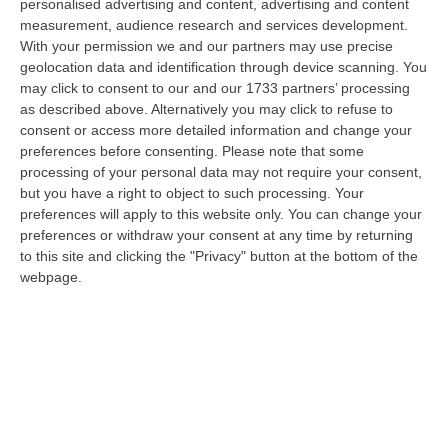
demanio…
personalised advertising and content, advertising and content
measurement, audience research and services development.
07 Agosto, 6:18
With your permission we and our partners may use precise
geolocation data and identification through device scanning. You
Calabria, Nasce Il “Circuito Dell’ospitalità E Dell’offerta Ricettiva”:
may click to consent to our and our 1733 partners’ processing
Una Rete Del Turismo Di Qualità
as described above. Alternatively you may click to refuse to
“CATANZARO La Regione Calabria punta a consolidare il suo nuovo
consent or access more detailed information and change your
posizionamento turistico con uno strumento che premia la qualità
preferences before consenting.
Please note that some
dell’accogl…
processing of your personal data may not require your consent,
07 Agosto, 6:10
but you have a right to object to such processing. Your
preferences will apply to this website only. You can change your
Sistema Bibliotecario Vibonese, La Dura Replica Di Soriano E
preferences or withdraw your consent at any time by returning
Romeo: «Il Fallimento È Di Chi Ha Staccato La Spina»
to this site and clicking the "Privacy" button at the bottom of the
webpage.
“VIBO VALENTIA «In queste ore si stanno susseguendo dichiarazioni e
prese di posizione sul futuro del Sistema Bibliotecario Vibonese.
Compre…
06 Agosto, 22:18
Laurea In Medicina, Arriva Il Decreto: Aumentano I Posti
“ROMA Aumentano i posti disponibili per l’immatricolazione ai corsi di
laurea magistrale in Medicina e Chirurgia, Odontoiatria e Protesi den…