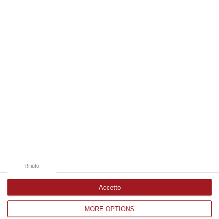
06 Agosto, 20:49
Edizioni provinciali
Catanzaro
Cosenza
Vibo Valentia
Reggio Calabria
Crotone
Rifiuto
Accetto
MORE OPTIONS