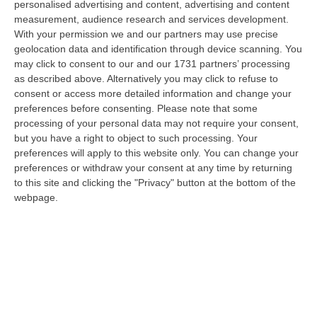
personalised advertising and content, advertising and content
laurea magistrale in Medicina e Chirurgia, Odontoiatria e Protesi den…
measurement, audience research and services development.
06 Agosto, 20:49
With your permission we and our partners may use precise
geolocation data and identification through device scanning. You
La Rivista “America Journals” Celebra Lo Stilista Anton Giulio
may click to consent to our and our 1731 partners’ processing
Grande
as described above. Alternatively you may click to refuse to
“«Rinomato per la sua impeccabile maestria artigianale e la sua
consent or access more detailed information and change your
creatività visionaria, ha trasformato la moda italiana in un’espressione
preferences before consenting.
Please note that some
dur…
processing of your personal data may not require your consent,
06 Agosto, 20:48
but you have a right to object to such processing. Your
preferences will apply to this website only. You can change your
Dai Piani Per Il Rischio Sismico Al Welfare, I Provvedimenti
preferences or withdraw your consent at any time by returning
to this site and clicking the "Privacy" button at the bottom of the
Approvati Dalla Giunta Regionale
webpage.
“CATANZARO La Giunta della Regione Calabria, nella seduta odierna, su
proposta del presidente Roberto Occhiuto, ha approvato il nuovo Protoc…
06 Agosto, 20:03
Reggio Calabria, Bernini In Visita Alla Mediterranea: «Qui La
Facoltà Di Medicina? Valuteremo La Domanda»
“REGGIO CALABRIA La ministra dell’Università e della ricerca Anna Maria
Bernini ha visitato oggi la Mediterranea di Reggio Calabria, accompa…