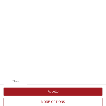
06 Agosto, 19:49
Edizioni provinciali
Catanzaro
Cosenza
Vibo Valentia
Reggio Calabria
Crotone
Rifiuto
Accetto
MORE OPTIONS