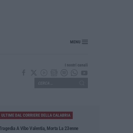
izzazione, Occhiuto: «La vera sfida è una Calabria attrattiva tutto l’anno»
MENU
I nostri canali
ULTIME DAL CORRIERE DELLA CALABRIA
Tragedia A Vibo Valentia, Morta La 23enne