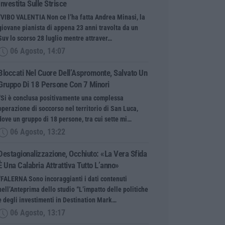
Investita Sulle Strisce
“VIBO VALENTIA Non ce l’ha fatta Andrea Minasi, la
giovane pianista di appena 23 anni travolta da un
Suv lo scorso 28 luglio mentre attraver…
06 Agosto, 14:07
Bloccati Nel Cuore Dell’Aspromonte, Salvato Un
Gruppo Di 18 Persone Con 7 Minori
“Si è conclusa positivamente una complessa
operazione di soccorso nel territorio di San Luca,
dove un gruppo di 18 persone, tra cui sette mi…
06 Agosto, 13:22
Destagionalizzazione, Occhiuto: «La Vera Sfida
È Una Calabria Attrattiva Tutto L’anno»
“FALERNA Sono incoraggianti i dati contenuti
nell’Anteprima dello studio “L’impatto delle politiche
e degli investimenti in Destination Mark…
06 Agosto, 13:17