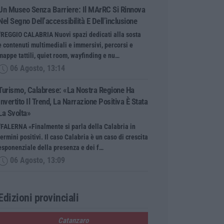
Un Museo Senza Barriere: Il MArRC Si Rinnova
Nel Segno Dell’accessibilità E Dell’inclusione
“REGGIO CALABRIA Nuovi spazi dedicati alla sosta
e contenuti multimediali e immersivi, percorsi e
mappe tattili, quiet room, wayfinding e nu…
06 Agosto, 13:14
Turismo, Calabrese: «La Nostra Regione Ha
Invertito Il Trend, La Narrazione Positiva È Stata
La Svolta»
“FALERNA «Finalmente si parla della Calabria in
termini positivi. Il caso Calabria è un caso di crescita
esponenziale della presenza e dei f…
06 Agosto, 13:09
Edizioni provinciali
Catanzaro