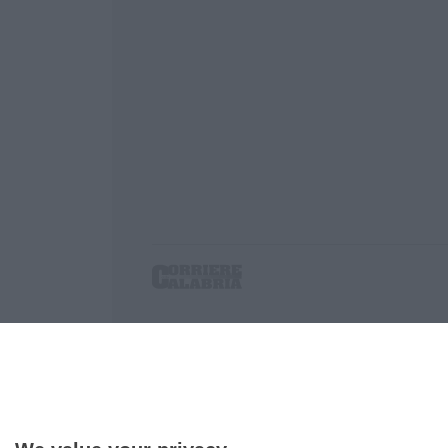
Corriere delle Calabria è una testata giornalist
P.IVA. 03199620794, Via del mare 6/G, S.Eufem
Iscrizione tribunale di Lamezia Terme 5/2011 - D
Effettua una ricerca sul Corriere delle Calabria