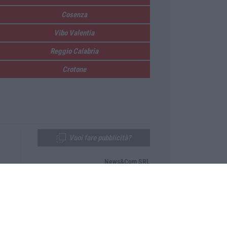
Cosenza
Vibo Valentia
Reggio Calabria
Crotone
Vuoi fare pubblicità?
News&Com SRL
Telefono:
0968-53665
Email:
newsandcom@gmail.com