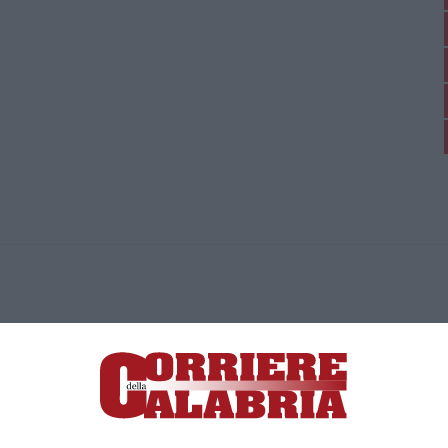
ica di News&Com S.r.l ©2012-
-2026. Tutti i diritti riservati.
ia, Lamezia Terme (CZ)
irettore responsabile Paola Militano |
Privacy