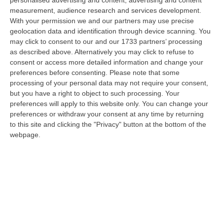
concretizzare il controllo strategico finalizzato a rafforzare il
measurement, audience research and services development.
monitoraggio…
With your permission we and our partners may use precise
10 Agosto, 20:30
geolocation data and identification through device scanning. You
may click to consent to our and our 1733 partners’ processing
Carcere Di Arghillà A Reggio, Detenuti Sottraggono Chiavi E
as described above. Alternatively you may click to refuse to
Devastano Sezione
consent or access more detailed information and change your
preferences before consenting.
Please note that some
“REGGIO CALABRIA Escalation di violenza nel carcere di Arghillà a
processing of your personal data may not require your consent,
Reggio Calabria. Secondo quanto riferisce in una nota il sindacato Osapp
but you have a right to object to such processing. Your
a…
preferences will apply to this website only. You can change your
10 Agosto, 19:47
preferences or withdraw your consent at any time by returning
to this site and clicking the "Privacy" button at the bottom of the
Cosenza, Acquistato Dall’Inter Daniele Quieto
webpage.
“COSENZA Il Cosenza Calcio comunica l’acquisizione a titolo definitivo
dall’Inter dei diritti sulle prestazioni sportive di Daniele Quieto. …
10 Agosto, 19:27
«La Vicenda Di Davide Resta Una Ferita Aperta Per Bologna»
“BOLOGNA “A distanza di quattro anni, la vicenda di Davide resta una
ferita aperta per Bologna, non solo per la famiglia. È il ricordo di un…