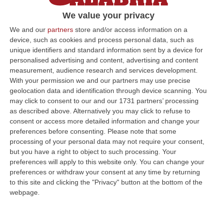
L’appello del Centro trasfusionale dopo il
We value your privacy
calo di donazioni per l’emergenza
We and our
partners
store and/or access information on a
Coronavirus. «Potete farlo in sicurezza». E,
device, such as cookies and process personal data, such as
per ora, l’appello funziona
unique identifiers and standard information sent by a device for
personalised advertising and content, advertising and content
Pubblicato il: 14/03/20 – 10:18
measurement, audience research and services development.
With your permission we and our partners may use precise
geolocation data and identification through device scanning. You
may click to consent to our and our 1731 partners’ processing
ULTIME DAL CORRIERE DELLA CALABRIA
as described above. Alternatively you may click to refuse to
consent or access more detailed information and change your
Cosenza, Incassa Oltre 245mila Euro Dalla Pensione Del Padre
preferences before consenting.
Please note that some
Deceduto – VIDEO
processing of your personal data may not require your consent,
“CASTROVILLARI Ha continuato a percepire per sette anni la pensione di
but you have a right to object to such processing. Your
anzianità del padre deceduto nel 2019, usufruendone mensilmente e sot…
preferences will apply to this website only. You can change your
06 Agosto, 12:13
preferences or withdraw your consent at any time by returning
to this site and clicking the "Privacy" button at the bottom of the
Appalti Pubblici Gestiti Da Una Struttura “ombra” Tra Sicilia E
webpage.
Reggio Calabria: 12 Misure Cautelari – NOMI
“REGGIO CALABRIA Una struttura aziendale “ombra”, diretta occultamente