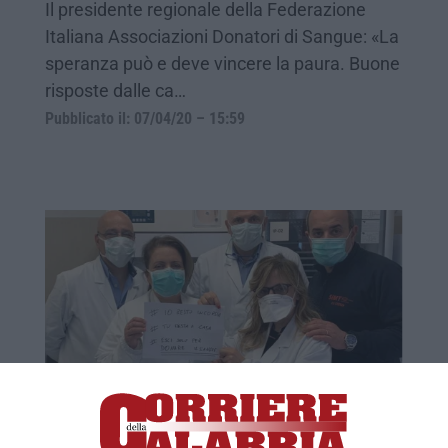
Il presidente regionale della Federazione
Italiana Associazioni Donatori di Sangue: «La
speranza può e deve vincere la paura. Buone
risposte dalle ca…
Pubblicato il: 07/04/20 – 15:59
«Donate il sangue». La gara di solidarietà
parte da Cosenza