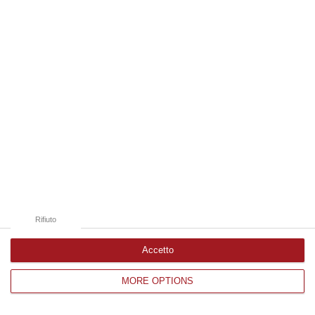
Edizioni provinciali
Catanzaro
Cosenza
Vibo Valentia
Reggio Calabria
Crotone
Rifiuto
Accetto
MORE OPTIONS
Corriere delle Calabria è una testata giornalistica di News&Com S.r.l
©2012-
-2026. Tutti i diritti riservati.