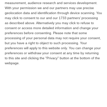
09 Agosto, 10:31
measurement, audience research and services development.
With your permission we and our partners may use precise
Vinitaly A Reggio, Caligiuri: «Una Calabria Straordinaria Che
geolocation data and identification through device scanning. You
Merita Di Essere Rappresentata Nel Modo Giusto»
may click to consent to our and our 1733 partners’ processing
as described above. Alternatively you may click to refuse to
“REGGIO CALABRIA Due giorni di vino, storia ed esposizioni delle
consent or access more detailed information and change your
eccellenze calabresi. Tutto in «un territorio che è meraviglioso, sul
preferences before consenting.
Please note that some
lungo…
processing of your personal data may not require your consent,
09 Agosto, 10:12
but you have a right to object to such processing. Your
preferences will apply to this website only. You can change your
Rissa Tra Tifosi Durante Real Polistena-Sinopolese, Emessi Due
preferences or withdraw your consent at any time by returning
Daspo
to this site and clicking the "Privacy" button at the bottom of the
“La polizia ha notificato due provvedimenti di daspo, emessi dalla
webpage.
Questura di Reggio Calabria a fine luglio, nei confronti di tifosi ritenu…
09 Agosto, 9:36
Truffa Tramite False Piattaforme Di Criptovalute, Due Indagati
“Le criptovalute continuano a rappresentare uno degli strumenti più
frequentemente utilizzati dai truffatori per attirare potenziali vittime…
09 Agosto, 9:32