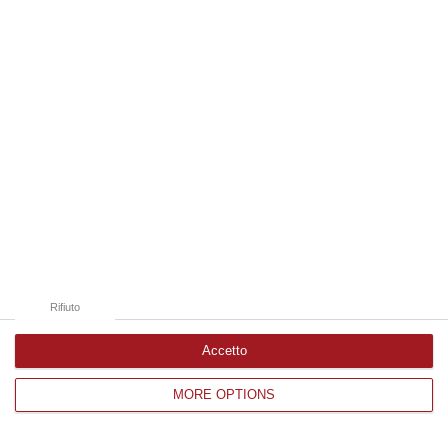
Edizioni provinciali
Catanzaro
Cosenza
Vibo Valentia
Reggio Calabria
Crotone
Rifiuto
Accetto
MORE OPTIONS
Corriere delle Calabria è una testata giornalistica di News&Com S.r.l
©2012-
-2026. Tutti i diritti riservati.