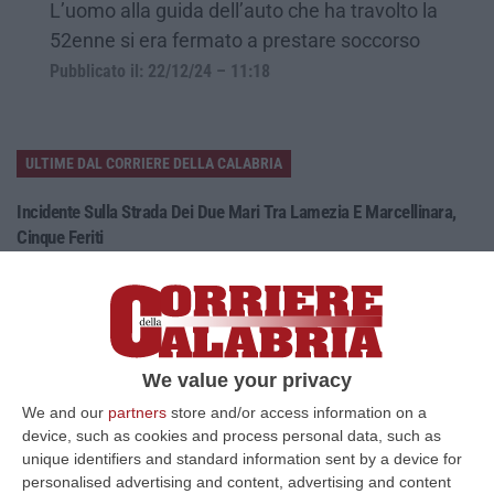
L’uomo alla guida dell’auto che ha travolto la
52enne si era fermato a prestare soccorso
Pubblicato il: 22/12/24 – 11:18
ULTIME DAL CORRIERE DELLA CALABRIA
Incidente Sulla Strada Dei Due Mari Tra Lamezia E Marcellinara,
Cinque Feriti
“LAMEZIA TERME A causa di un incidente verificatosi al km 21,000 sulla
strada statale 280 “Dei Due Mari”, è provvisoriamente chiusa la car…
09 Agosto, 8:34
Nasconde Droga Sotto Un Masso In Una Via Di Roccabernarda,
We value your privacy
Denunciato Un Uomo
We and our
partners
store and/or access information on a
“PETILIA POLICASTRO Prosegue senza sosta l’attività di contrasto alla
device, such as cookies and process personal data, such as
diffusione delle sostanze stupefacenti condotta dai Carabinieri della…
unique identifiers and standard information sent by a device for
09 Agosto, 7:55
personalised advertising and content, advertising and content