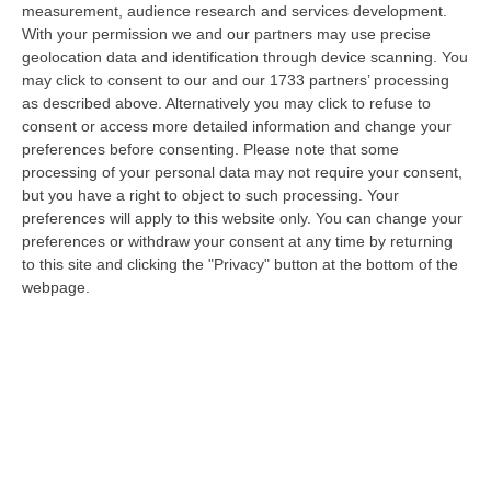
measurement, audience research and services development.
Il Killer Nascosto Nel Buio E La «condanna A Morte» Decisa Dalla
With your permission we and our partners may use precise
Cosca Scalise. Dieci Anni Fa L’omicidio Pagliuso
geolocation data and identification through device scanning. You
may click to consent to our and our 1733 partners’ processing
“LAMEZIA TERME Un foro nella recinzione, un uomo nascosto nel buio e
as described above. Alternatively you may click to refuse to
tre colpi esplosi in appena due secondi. Francesco Pagliuso non ebbe
consent or access more detailed information and change your
ne…
preferences before consenting.
Please note that some
09 Agosto, 7:00
processing of your personal data may not require your consent,
but you have a right to object to such processing. Your
All’asta Il Pallone Della “mano Di Dio” Di Maradona
preferences will apply to this website only. You can change your
“ROMA Il pallone con cui Diego Maradona segnò durante la storica
preferences or withdraw your consent at any time by returning
vittoria dell’Argentina sull’Inghilterra ai Mondiali del 1986 potrebbe
to this site and clicking the "Privacy" button at the bottom of the
esse…
webpage.
08 Agosto, 23:28
Milano, Vannacci Candida Il Generale Burgio
“ROMA “La sfida delle grandi città correremo in tutte le grandi città
Milano, Bologna, Roma e Napoli. Ci presenteremo come Futuro
nazionale…
08 Agosto, 22:19