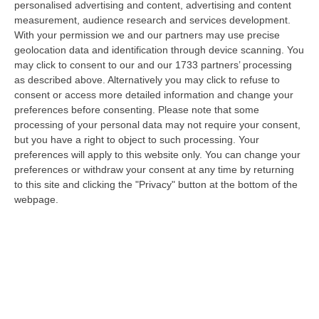
personalised advertising and content, advertising and content
“PIZZO Il blu della Calabria, le sue coste, il Mediterraneo e soprattutto le
measurement, audience research and services development.
tante voci che ogni giorno raccontano, studiano, proteggono e v…
With your permission we and our partners may use precise
09 Agosto, 12:52
geolocation data and identification through device scanning. You
may click to consent to our and our 1733 partners’ processing
Evade Dai Domiciliari, Boss Ergastolano Torna In Carcere
as described above. Alternatively you may click to refuse to
“È tornato in carcere Giovanni Calasso, 61 anni, storico esponente della
consent or access more detailed information and change your
Sacra Corona Unita e già condannato all’ergastolo, arrestato il 1°…
preferences before consenting.
Please note that some
processing of your personal data may not require your consent,
09 Agosto, 12:18
but you have a right to object to such processing. Your
preferences will apply to this website only. You can change your
In Fiamme Nella Notte Il Capannone Di Un’azienda A
preferences or withdraw your consent at any time by returning
Montegiordano, Danni Da Oltre Un Milione Di Euro
to this site and clicking the "Privacy" button at the bottom of the
“MONTEGIORDANO Un grosso incendio ha colpito questa notte un
webpage.
capannone della Sassone Tartufi, azienda di Montegiordano
specializzata nella c…
09 Agosto, 11:59
È Morto Massimiliano Cencelli, Fu Ideatore Dell’omonimo
“manuale”
“ROMA E’ morto a Roma ieri pomeriggio Massimiliano Cencelli, aveva 90