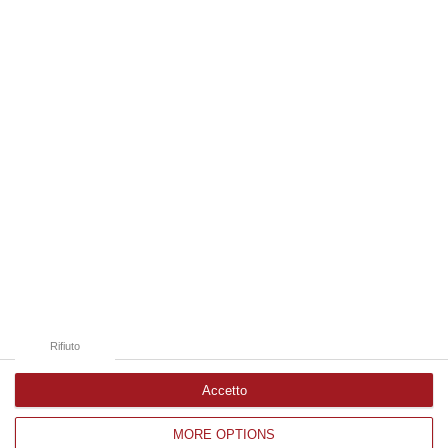
anni. Funzionario della Democrazia Cristiana degli anni ’60, divenne f…
09 Agosto, 10:43
Edizioni provinciali
Catanzaro
Cosenza
Vibo Valentia
Reggio Calabria
Crotone
Rifiuto
Accetto
MORE OPTIONS