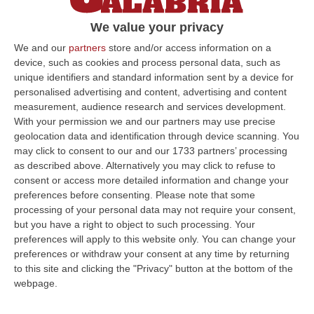
Da ieri sera non si hanno più notizie della
We value your privacy
39enne Valentina Codeluppi, di Serra San
We and our
partners
store and/or access information on a
Bruno. La Prefettura ha attivato il piano di
device, such as cookies and process personal data, such as
ricerca
unique identifiers and standard information sent by a device for
Pubblicato il: 12/07/23 – 11:51
personalised advertising and content, advertising and content
measurement, audience research and services development.
With your permission we and our partners may use precise
geolocation data and identification through device scanning. You
ULTIME DAL CORRIERE DELLA CALABRIA
may click to consent to our and our 1733 partners’ processing
as described above. Alternatively you may click to refuse to
Incidente Coinvolge Tre Auto Sull’A2, Traffico Rallentato Tra Altilia
consent or access more detailed information and change your
preferences before consenting.
Please note that some
Grimaldi E San Mango
processing of your personal data may not require your consent,
“LAMEZIA TERME A causa di un incidente che ha visto il coinvolgimento
but you have a right to object to such processing. Your
di tre veicoli, si registrano rallentamenti al traffico in direzione s…
preferences will apply to this website only. You can change your
08 Agosto, 18:15
preferences or withdraw your consent at any time by returning
to this site and clicking the "Privacy" button at the bottom of the
Il Ssn Recupera Personale: +1,6% Secondo L’ultima Rilevazione
webpage.
Ministeriale
“ROMA Il Servizio sanitario nazionale continua a recuperare personale