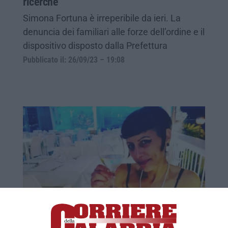
ricerche
Simona Fortuna è irreperibile da ieri. La
denuncia dei familiari alle forze dell’ordine e il
dispositivo disposto dalla Prefettura
Pubblicato il: 26/09/23 – 19:08
Donna scompare dal Vibonese, avviate le
ricerche