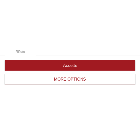
Edizioni provinciali
Catanzaro
Cosenza
Rifiuto
Vibo Valentia
Accetto
Reggio Calabria
MORE OPTIONS
Crotone
Corriere delle Calabria è una testata giornalistica di News&Com S.r.l