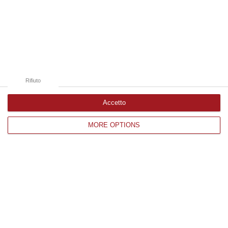
Edizioni provinciali
Catanzaro
Cosenza
Rifiuto
Vibo Valentia
Accetto
Reggio Calabria
MORE OPTIONS
Crotone
Corriere delle Calabria è una testata giornalistica di News&Com S.r.l
©2012-
-2026. Tutti i diritti riservati.