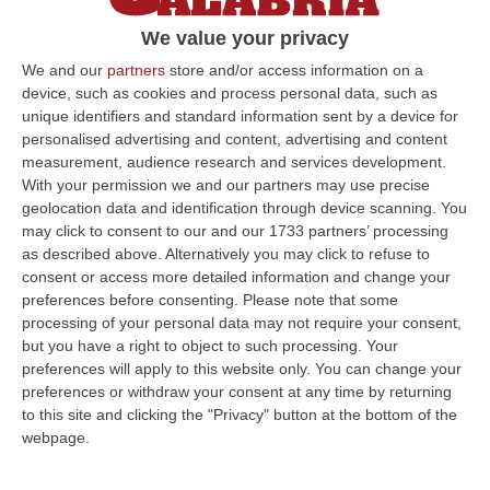
del Pollino. Inutili i tentativi di soccorso della
We value your privacy
vittima. Domani lutto cittadino
We and our
partners
store and/or access information on a
Pubblicato il: 14/07/22 – 21:46
device, such as cookies and process personal data, such as
unique identifiers and standard information sent by a device for
personalised advertising and content, advertising and content
measurement, audience research and services development.
ULTIME DAL CORRIERE DELLA CALABRIA
With your permission we and our partners may use precise
geolocation data and identification through device scanning. You
Completato Con Esito Positivo Il Recupero Del Gruppo Scout
may click to consent to our and our 1733 partners’ processing
Disperso Nell’Aspromonte
as described above. Alternatively you may click to refuse to
“REGGIO CALABRIA Si è conclusa con esito positivo una complessa
consent or access more detailed information and change your
operazione di soccorso nel Parco Nazionale dell’Aspromonte, nel
preferences before consenting.
Please note that some
territorio c…
processing of your personal data may not require your consent,
but you have a right to object to such processing. Your
07 Agosto, 9:02
preferences will apply to this website only. You can change your
preferences or withdraw your consent at any time by returning
Blitz Nel Cosentino, Scoperta Coltivazione Di Marijuana.
to this site and clicking the "Privacy" button at the bottom of the
Sequestrate 200 Piante – VIDEO
webpage.
“COSENZA I Finanzieri del Comando Provinciale Cosenza, nell’ambito di
specifica attività di controllo del territorio finalizzata alla preven…