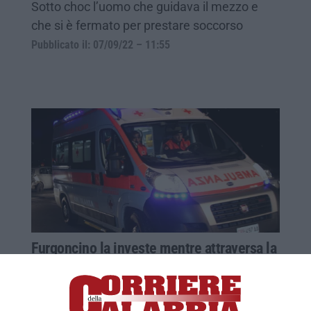
Sotto choc l’uomo che guidava il mezzo e
che si è fermato per prestare soccorso
Pubblicato il: 07/09/22 – 11:55
Furgoncino la investe mentre attraversa la
strada, donna di 70 anni muore a
Frascineto
Drammatico incidente nel paese alle falde