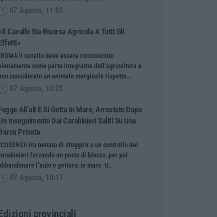
07 Agosto, 11:03
«Il Cavallo Sia Risorsa Agricola A Tutti Gli
Effetti»
“ROMA Il cavallo deve essere riconosciuto
pienamente come parte integrante dell’agricoltura e
non considerato un animale marginale rispetto…
07 Agosto, 10:25
Fugge All’alt E Si Getta In Mare, Arrestato Dopo
Un Inseguimento Dai Carabinieri Saliti Su Una
Barca Privata
“COSENZA Ha tentato di sfuggire a un controllo dei
carabinieri forzando un posto di blocco, per poi
abbandonare l’auto e gettarsi in mare. U…
07 Agosto, 10:17
Edizioni provinciali