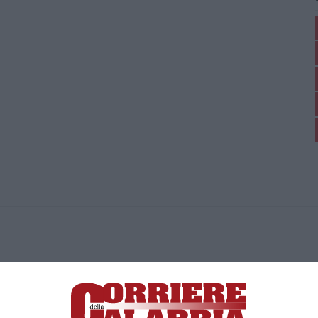
ica di News&Com S.r.l ©2012-
-2026. Tutti i diritti riservati.
ia, Lamezia Terme (CZ)
irettore responsabile Paola Militano |
Privacy