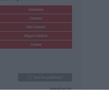
Catanzaro
Cosenza
Vibo Valentia
Reggio Calabria
Crotone
Vuoi fare pubblicità?
News&Com SRL
Telefono:
0968-53665
Email:
newsandcom@gmail.com