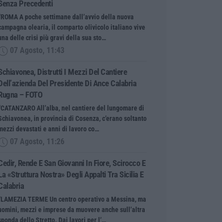
Senza Precedenti
“ROMA A poche settimane dall’avvio della nuova
campagna olearia, il comparto olivicolo italiano vive
una delle crisi più gravi della sua sto…
07 Agosto, 11:43
Schiavonea, Distrutti I Mezzi Del Cantiere
Dell’azienda Del Presidente Di Ance Calabria
Rugna – FOTO
“CATANZARO All’alba, nel cantiere del lungomare di
Schiavonea, in provincia di Cosenza, c’erano soltanto
mezzi devastati e anni di lavoro co…
07 Agosto, 11:26
Cedir, Rende E San Giovanni In Fiore, Scirocco E
La «struttura Nostra» Degli Appalti Tra Sicilia E
Calabria
“LAMEZIA TERME Un centro operativo a Messina, ma
uomini, mezzi e imprese da muovere anche sull’altra
sponda dello Stretto. Dai lavori per l’…