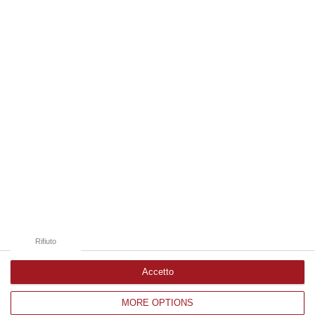
06 Agosto, 19:49
Edizioni provinciali
Catanzaro
Cosenza
Vibo Valentia
Reggio Calabria
Crotone
Rifiuto
Accetto
MORE OPTIONS