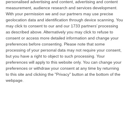
personalised advertising and content, advertising and content
laurea magistrale in Medicina e Chirurgia, Odontoiatria e Protesi den…
measurement, audience research and services development.
06 Agosto, 20:49
With your permission we and our partners may use precise
geolocation data and identification through device scanning. You
La Rivista “America Journals” Celebra Lo Stilista Anton Giulio
may click to consent to our and our 1733 partners’ processing
Grande
as described above. Alternatively you may click to refuse to
“«Rinomato per la sua impeccabile maestria artigianale e la sua
consent or access more detailed information and change your
creatività visionaria, ha trasformato la moda italiana in un’espressione
preferences before consenting.
Please note that some
dur…
processing of your personal data may not require your consent,
06 Agosto, 20:48
but you have a right to object to such processing. Your
preferences will apply to this website only. You can change your
Dai Piani Per Il Rischio Sismico Al Welfare, I Provvedimenti
preferences or withdraw your consent at any time by returning
to this site and clicking the "Privacy" button at the bottom of the
Approvati Dalla Giunta Regionale
webpage.
“CATANZARO La Giunta della Regione Calabria, nella seduta odierna, su
proposta del presidente Roberto Occhiuto, ha approvato il nuovo Protoc…
06 Agosto, 20:03
Reggio Calabria, Bernini In Visita Alla Mediterranea: «Qui La
Facoltà Di Medicina? Valuteremo La Domanda»
“REGGIO CALABRIA La ministra dell’Università e della ricerca Anna Maria
Bernini ha visitato oggi la Mediterranea di Reggio Calabria, accompa…