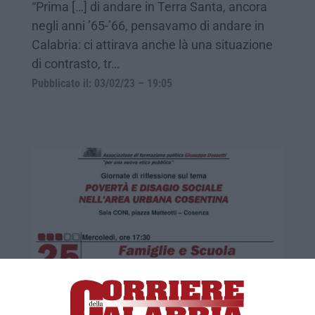
“Prima […] di andare in Terra Santa, ancora
negli anni ’65-’66, pensavamo di andare in
Calabria: ci attirava anche là una situazione
di contrasto, tr…
Pubblicato il: 03/02/23 – 19:05
Cosenza, il ruolo della famiglia nella crisi
COSENZA “Famiglie e scuola nella crisi”. È il