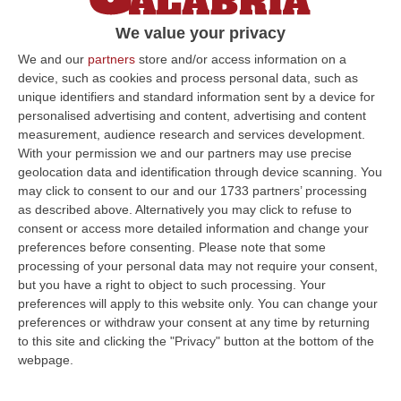
tema della terza giornata di riflessione sulla
We value your privacy
povertà e il disagio sociale nell’area urbana
We and our
partners
store and/or access information on a
cosentina…
device, such as cookies and process personal data, such as
Pubblicato il: 23/03/15 – 17:01
unique identifiers and standard information sent by a device for
personalised advertising and content, advertising and content
measurement, audience research and services development.
With your permission we and our partners may use precise
ULTIME DAL CORRIERE DELLA CALABRIA
geolocation data and identification through device scanning. You
may click to consent to our and our 1733 partners’ processing
Un’altra Tragedia Sulle Strade Vibonesi, Incidente Tra Zambrone E
as described above. Alternatively you may click to refuse to
Briatico: Muore Una Donna, Diversi Feriti
consent or access more detailed information and change your
preferences before consenting.
Please note that some
“VIBO VALENTIA Ancora sangue sulle strade vibonesi. Questa mattina un
processing of your personal data may not require your consent,
altro tragico incidente è avvenuto sulla ex statale 522 tra Zambrone e…
but you have a right to object to such processing. Your
09 Agosto, 13:34
preferences will apply to this website only. You can change your
preferences or withdraw your consent at any time by returning
La Notte Del Mare Stasera Su Rai 2, La Calabria E Il Mediterraneo
to this site and clicking the "Privacy" button at the bottom of the
Protagonisti Dal Castello Murat Di Pizzo
webpage.
“PIZZO Il blu della Calabria, le sue coste, il Mediterraneo e soprattutto le
tante voci che ogni giorno raccontano, studiano, proteggono e v…