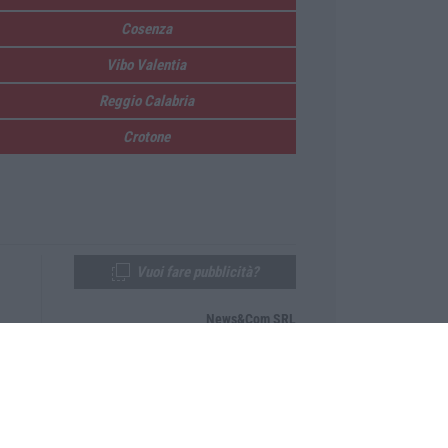
Cosenza
Vibo Valentia
Reggio Calabria
Crotone
Vuoi fare pubblicità?
News&Com SRL
Telefono:
0968-53665
Email:
newsandcom@gmail.com