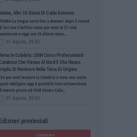
Meteo, Altri 10 Giorni Di Caldo Estremo
“ROMA La tregua varrà fino a domani: dopo il record
di ieri con il bollino rosso per tutte le 27 città
monitorate e oggi con 26 allerte mass…
07 Agosto, 20:33
Torna In Calabria: OSM Cerca Professionisti
Calabresi Che Vivono Al Nord E Che Hanno
Voglia Di Rientrare Nella Terra Di Origine
“Se per anni lasciare la Calabria è stata una scelta
quasi obbligata oggi è possibile fare un’inversione
di marcia grazie ad OSM Centro Cala…
07 Agosto, 20:24
Edizioni provinciali
Catanzaro