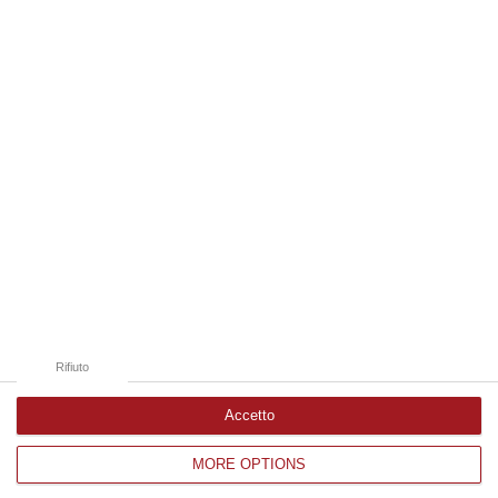
08 Agosto, 19:38
Edizioni provinciali
Catanzaro
Cosenza
Vibo Valentia
Reggio Calabria
Crotone
Rifiuto
Accetto
MORE OPTIONS
Corriere delle Calabria è una testata giornalistica di News&Com S.r.l