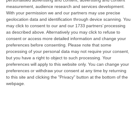
Milano, Bologna, Roma e Napoli. Ci presenteremo come Futuro
measurement, audience research and services development.
nazionale…
With your permission we and our partners may use precise
08 Agosto, 22:19
geolocation data and identification through device scanning. You
may click to consent to our and our 1733 partners’ processing
Messina, I “No Ponte” Di Nuovo In Marcia
as described above. Alternatively you may click to refuse to
consent or access more detailed information and change your
“MESSINA “Chiediamo che venga chiusa la società Stretto di Messina. La
preferences before consenting.
Please note that some
liquidazione era stata già indicata dal governo Monti nel 2013, e la…
processing of your personal data may not require your consent,
08 Agosto, 21:20
but you have a right to object to such processing. Your
preferences will apply to this website only. You can change your
Vinitaly And The City A Reggio: Il Grande Abbraccio Tra Identità
preferences or withdraw your consent at any time by returning
Del Territorio, Storia E Cultura – FOTO
to this site and clicking the "Privacy" button at the bottom of the
“REGGIO CALABRIA Vinitaly and the City arriva a Reggio Calabria. Dopo il
webpage.
successo dell’edizione di Sibari, dove la manifestazione ha fatto s…
08 Agosto, 20:47
Pride, La “prima Volta” Dell’onda Arcobaleno A Catanzaro. In
Migliaia In Marcia Per I Diritti E La Libertà – FOTO
“CATANZARO Una prima volta destinata a lasciare un segno nella storia
della città. Catanzaro oggi celebra il suo primo Pride: colori, musica…