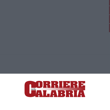
ica di News&Com S.r.l ©2012-
-2026. Tutti i diritti riservati.
ia, Lamezia Terme (CZ)
irettore responsabile Paola Militano |
Privacy