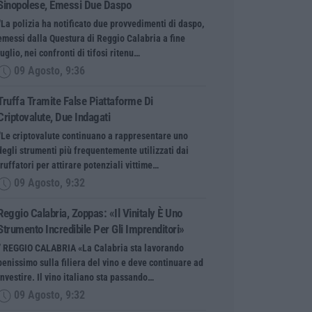
Sinopolese, Emessi Due Daspo
“La polizia ha notificato due provvedimenti di daspo,
emessi dalla Questura di Reggio Calabria a fine
luglio, nei confronti di tifosi ritenu…
09 Agosto, 9:36
Truffa Tramite False Piattaforme Di
Criptovalute, Due Indagati
“Le criptovalute continuano a rappresentare uno
degli strumenti più frequentemente utilizzati dai
truffatori per attirare potenziali vittime…
09 Agosto, 9:32
Reggio Calabria, Zoppas: «Il Vinitaly È Uno
Strumento Incredibile Per Gli Imprenditori»
” REGGIO CALABRIA «La Calabria sta lavorando
benissimo sulla filiera del vino e deve continuare ad
investire. Il vino italiano sta passando…
09 Agosto, 9:32