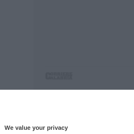
Corriere delle Calabria è una testata giornalist
P.IVA. 03199620794, Via del mare 6/G, S.Eufem
Iscrizione tribunale di Lamezia Terme 5/2011 - D
Effettua una ricerca sul Corriere delle Calabria
We value your privacy