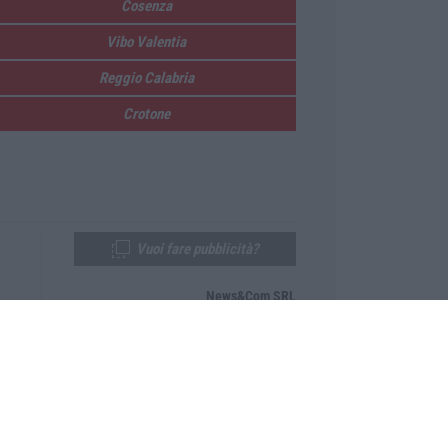
Cosenza
Vibo Valentia
Reggio Calabria
Crotone
Vuoi fare pubblicità?
News&Com SRL
Telefono:
0968-53665
Email:
newsandcom@gmail.com