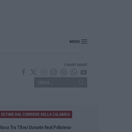
bria, Zoppas: «Il Vinitaly è uno strumento incredibile per gli imprenditori»
MENU
I nostri canali
ULTIME DAL CORRIERE DELLA CALABRIA
Rissa Tra Tifosi Durante Real Polistena-