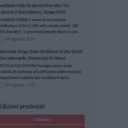
Incidente Sulla Strada Dei Due Mari Tra
Lamezia E Marcellinara, Cinque Feriti
“LAMEZIA TERME A causa di un incidente
verificatosi al km 21,000 sulla strada statale 280
“Dei Due Mari”, è provvisoriamente chiusa la car…
09 Agosto, 8:34
Nasconde Droga Sotto Un Masso In Una Via Di
Roccabernarda, Denunciato Un Uomo
“PETILIA POLICASTRO Prosegue senza sosta
l’attività di contrasto alla diffusione delle sostanze
stupefacenti condotta dai Carabinieri della…
09 Agosto, 7:55
Edizioni provinciali
Catanzaro