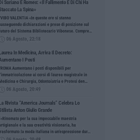
Di Soriano E Romeo: «Il Fallimento È Di Chi Ha
Staccato La Spina»
“VIBO VALENTIA «In queste ore si stanno
susseguendo dichiarazioni e prese di posizione sul
futuro del Sistema Bibliotecario Vibonese. Compre…
06 Agosto, 22:18
Laurea In Medicina, Arriva Il Decreto:
Aumentano I Posti
“ROMA Aumentano i posti disponibili per
l’immatricolazione ai corsi di laurea magistrale in
Medicina e Chirurgia, Odontoiatria e Protesi den…
06 Agosto, 20:49
La Rivista “America Journals” Celebra Lo
Stilista Anton Giulio Grande
“«Rinomato per la sua impeccabile maestria
artigianale e la sua creatività visionaria, ha
trasformato la moda italiana in un’espressione dur…
06 Agosto, 20:48