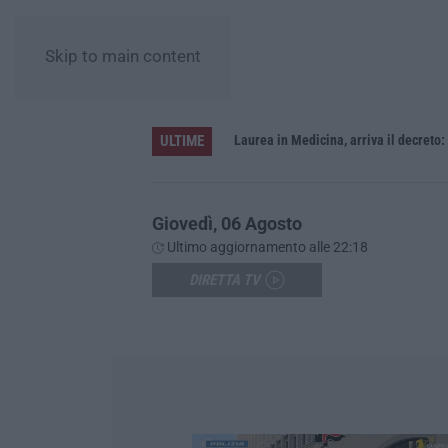
Skip to main content
ULTIME
Sistema bibliotecario vibonese, la dura replica di Soriano e Romeo: «Il fallimento è di chi ha staccato la spina»
Laurea in Medicina, arriva il decreto:
Giovedì, 06 Agosto
Ultimo aggiornamento alle 22:18
DIRETTA TV