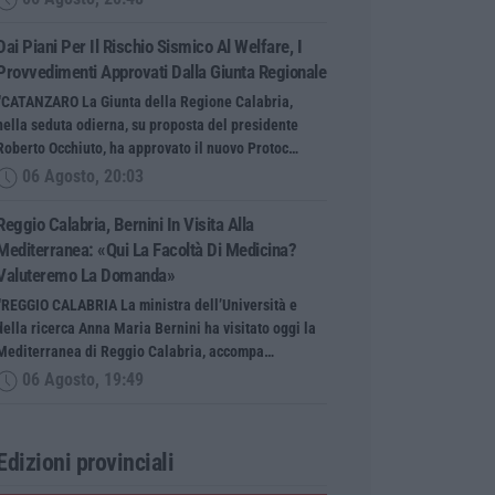
Dai Piani Per Il Rischio Sismico Al Welfare, I
Provvedimenti Approvati Dalla Giunta Regionale
“CATANZARO La Giunta della Regione Calabria,
nella seduta odierna, su proposta del presidente
Roberto Occhiuto, ha approvato il nuovo Protoc…
06 Agosto, 20:03
Reggio Calabria, Bernini In Visita Alla
Mediterranea: «Qui La Facoltà Di Medicina?
Valuteremo La Domanda»
“REGGIO CALABRIA La ministra dell’Università e
della ricerca Anna Maria Bernini ha visitato oggi la
Mediterranea di Reggio Calabria, accompa…
06 Agosto, 19:49
Edizioni provinciali