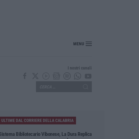
“America Journals” celebra lo stilista Anton Giulio Grande
MENU
I nostri canali
ULTIME DAL CORRIERE DELLA CALABRIA
Sistema Bibliotecario Vibonese, La Dura Replica