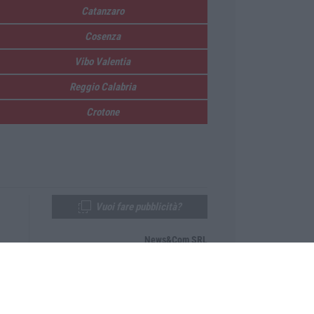
Catanzaro
Cosenza
Vibo Valentia
Reggio Calabria
Crotone
Vuoi fare pubblicità?
News&Com SRL
Telefono:
0968-53665
Email:
newsandcom@gmail.com