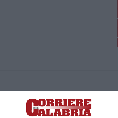
ica di News&Com S.r.l ©2012-
-2026. Tutti i diritti riservati.
ia, Lamezia Terme (CZ)
irettore responsabile Paola Militano |
Privacy