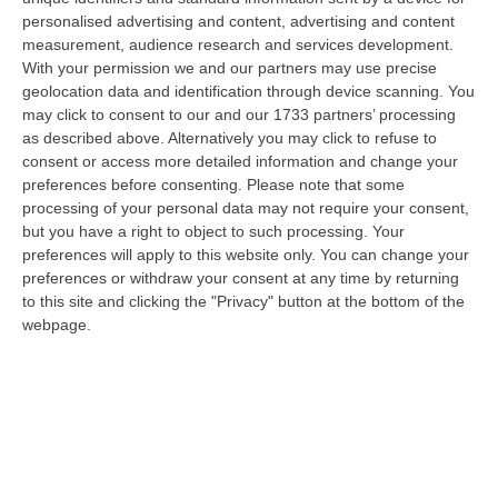
sarà Francesco Alimena a ricoprire il ruolo di Presidente. Il nuovo
personalised advertising and content, advertising and content
Grupp…
measurement, audience research and services development.
10 Agosto, 9:37
With your permission we and our partners may use precise
geolocation data and identification through device scanning. You
Stasera La XXV Festa Dello Stocco Di Cittanova, Grande Attesa
may click to consent to our and our 1733 partners’ processing
Per Fabrizio Moro
as described above. Alternatively you may click to refuse to
consent or access more detailed information and change your
” CITTANOVA Il grande giorno è arrivato. Questa sera la XXV Festa
preferences before consenting.
Please note that some
Nazionale dello Stocco di Cittanova incanterà il grande pubblico
processing of your personal data may not require your consent,
dell’esta…
but you have a right to object to such processing. Your
10 Agosto, 8:33
preferences will apply to this website only. You can change your
preferences or withdraw your consent at any time by returning
Prende A Pugni Il Finestrino Dell’auto E Minaccia Di Morte La
to this site and clicking the "Privacy" button at the bottom of the
Convivere, Un Arresto Nel Crotonese
webpage.
“PETILIA POLICASTRO Nella notte del 9 agosto, a San Mauro Marchesato,
i Carabinieri dell’Aliquota Radiomobile della Compagnia di Petilia Pol…
10 Agosto, 8:24
Scontro Tra Due Veicoli Sull’A2, Traffico Bloccato Tra Scilla E
Reggio Calabria