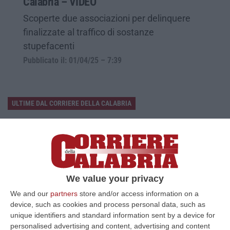
Calabria – VIDEO
Scoperte due associazioni per delinquere
finalizzate al traffico di sostanze
stupefacenti
Pubblicato il: 01/04/25 – 7:39
ULTIME DAL CORRIERE DELLA CALABRIA
Discussione Sulla Proposta Di Legge Regionale Sugli Idonei Della
Pa In Calabria
“Riceviamo e pubblichiamo Noi idonei del Concorso per 54 posti della
Regione Calabria siamo tra i potenziali beneficiari della proposta d…
07 Agosto, 22:35
We value your privacy
We and our
partners
store and/or access information on a
Basilica Dell’Immacolata Concezione Di Catanzaro, Ferro:
device, such as cookies and process personal data, such as
«finanziamento Da 800 Milioni Di Euro»
unique identifiers and standard information sent by a device for
“CATANZARO «Con un importante finanziamento di 800 mila euro, si potrà
personalised advertising and content, advertising and content