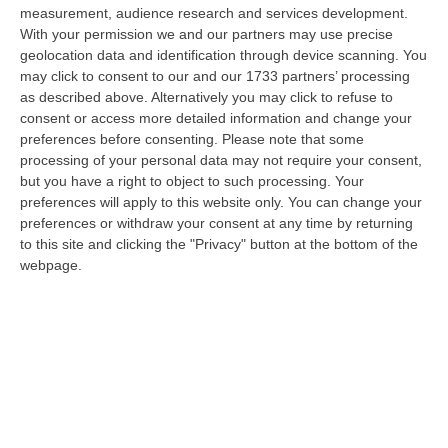
dare avvio agli attesi lavori di ristrutturazione della Basilica dell…
measurement, audience research and services development.
07 Agosto, 22:02
With your permission we and our partners may use precise
geolocation data and identification through device scanning. You
Renzi: «Conte? Sarebbe Delittuoso Vannaccizzare La Coalizione»
may click to consent to our and our 1733 partners’ processing
as described above. Alternatively you may click to refuse to
“ROMA «Conte sta giocando la sua partita, vedremo se le primarie si
consent or access more detailed information and change your
faranno, quando e con che formato, se a due Conte-Schlein o se ci
preferences before consenting.
Please note that some
sarann…
processing of your personal data may not require your consent,
07 Agosto, 21:35
but you have a right to object to such processing. Your
preferences will apply to this website only. You can change your
Meteo, Altri 10 Giorni Di Caldo Estremo
preferences or withdraw your consent at any time by returning
“ROMA La tregua varrà fino a domani: dopo il record di ieri con il bollino
to this site and clicking the "Privacy" button at the bottom of the
rosso per tutte le 27 città monitorate e oggi con 26 allerte mass…
webpage.
07 Agosto, 20:33
Torna In Calabria: OSM Cerca Professionisti Calabresi Che Vivono
Al Nord E Che Hanno Voglia Di Rientrare Nella Terra Di Origine
“Se per anni lasciare la Calabria è stata una scelta quasi obbligata oggi è
possibile fare un’inversione di marcia grazie ad OSM Centro Cala…
07 Agosto, 20:24