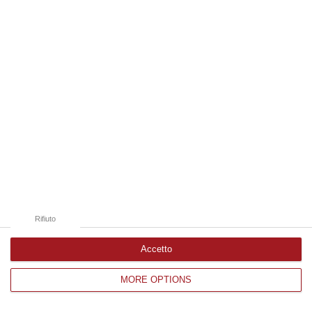
Edizioni provinciali
Catanzaro
Cosenza
Vibo Valentia
Reggio Calabria
Crotone
Rifiuto
Accetto
MORE OPTIONS
Corriere delle Calabria è una testata giornalistica di News&Com S.r.l
©2012-
-2026. Tutti i diritti riservati.