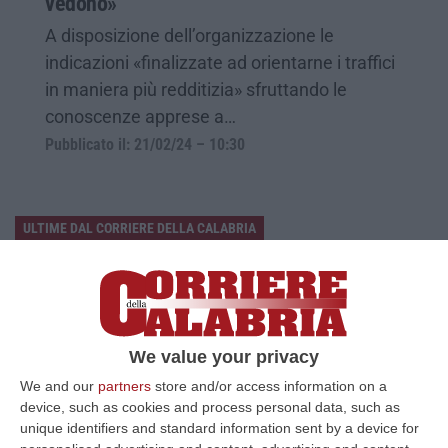
vedono»
A disposizione dell’organizzazione le
indicazioni «finalizzate ad orientarne i traffici
in maniera più redditizia» sfruttando le
conoscenze apprese a…
Pubblicato il: 21/02/24 – 10:30
ULTIME DAL CORRIERE DELLA CALABRIA
Sì Della Camera Al Coltivaitalia, Confagricoltura: «Subito Il Voto
Definitivo In Senato»
“Confagricoltura commenta positivamente l’approvazione alla Camera
del disegno di legge Coltivaitalia. «Grazie all’impegno del ministro, Fra…
We value your privacy
06 Agosto, 12:49
We and our
partners
store and/or access information on a
device, such as cookies and process personal data, such as
Cosenza, Incassa Oltre 245mila Euro Dalla Pensione Del Padre
unique identifiers and standard information sent by a device for
Deceduto