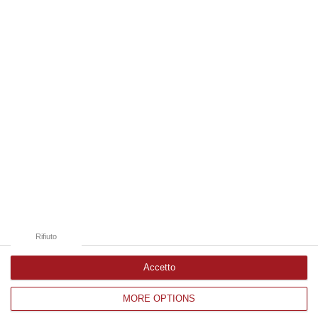
06 Agosto, 11:22
Edizioni provinciali
Catanzaro
Cosenza
Vibo Valentia
Reggio Calabria
Crotone
Rifiuto
Accetto
MORE OPTIONS
Corriere delle Calabria è una testata giornalistica di News&Com S.r.l