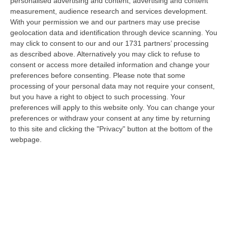
personalised advertising and content, advertising and content
“CASTROVILLARI Ha continuato a percepire per sette anni la pensione di
measurement, audience research and services development.
anzianità del padre deceduto nel 2019, usufruendone mensilmente e sot…
With your permission we and our partners may use precise
06 Agosto, 12:13
geolocation data and identification through device scanning. You
may click to consent to our and our 1731 partners’ processing
Appalti Pubblici Gestiti Da Una Struttura “ombra” Tra Sicilia E
as described above. Alternatively you may click to refuse to
Reggio Calabria: 12 Misure Cautelari – NOMI
consent or access more detailed information and change your
preferences before consenting.
Please note that some
“REGGIO CALABRIA Una struttura aziendale “ombra”, diretta occultamente
processing of your personal data may not require your consent,
da un imprenditore condannato in via definitiva per concorso esterno…
but you have a right to object to such processing. Your
06 Agosto, 11:55
preferences will apply to this website only. You can change your
preferences or withdraw your consent at any time by returning
Reggio Calabria, Due Poliziotti Fuori Servizio Salvano Una Donna
to this site and clicking the "Privacy" button at the bottom of the
Colta Da Un Malore In Spiaggia
webpage.
“REGGIO CALABRIA Nei giorni scorsi, due poliziotti del Commissariato di
Pubblica Sicurezza di Gioia Tauro, liberi dal servizio, sono interve…
06 Agosto, 11:52
Musica In Lutto, Morto A 86 Anni Il Cantautore Francesco Guccini
“È morto Francesco Guccini, uno dei più grandi cantautori italiani. Il
“Maestrone” si è spento questa mattina a Pavana, sull’Appennino tosco…