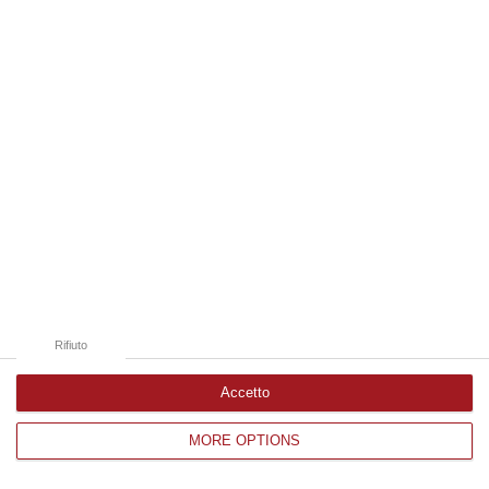
Edizioni provinciali
Catanzaro
Cosenza
Vibo Valentia
Reggio Calabria
Crotone
Rifiuto
Accetto
MORE OPTIONS
Corriere delle Calabria è una testata giornalistica di News&Com S.r.l
©2012-
-2026. Tutti i diritti riservati.