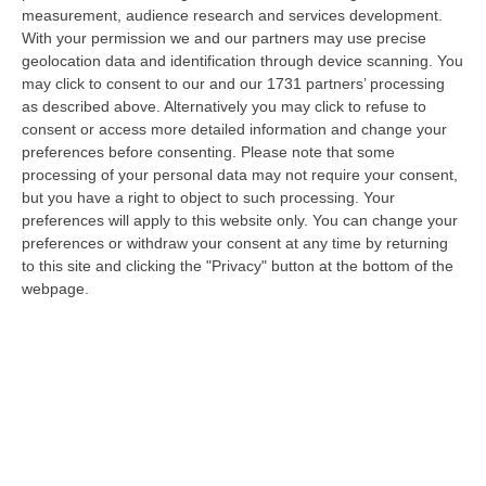
05 Agosto, 23:23
measurement, audience research and services development.
With your permission we and our partners may use precise
Accoltella Coetaneo Alla Gola Durante Un Litigio, Arrestato
geolocation data and identification through device scanning. You
Sessantenne
may click to consent to our and our 1731 partners’ processing
as described above. Alternatively you may click to refuse to
“MAMMOLA Un sessantenne, F.S., originario della piana di Gioia Tauro, è
consent or access more detailed information and change your
stato arrestato dai carabinieri a Cinquefrondi perché accusato del t…
preferences before consenting.
Please note that some
05 Agosto, 22:07
processing of your personal data may not require your consent,
but you have a right to object to such processing. Your
Ciclovia Dei Parchi Della Calabria: Al Via La Messa In Sicurezza
preferences will apply to this website only. You can change your
Del Tratto Fabrizia – Serra San Bruno
preferences or withdraw your consent at any time by returning
“SERRA SAN BRUNO Partono i lavori di riqualificazione e miglioramento
to this site and clicking the "Privacy" button at the bottom of the
della sicurezza lungo la Ciclovia dei Parchi della Calabria, concentra…
webpage.
05 Agosto, 21:56
Tari, Senese: «Rendere Efficiente Il Sistema Per Ridurre I Costi
Per I Cittadini E Aumentare I Salari»
“CATANZARO A Lamezia Terme la Tari aumenta del 6,2% per le famiglie e
del 17% per le imprese; a Crotone del 6,9%; a Catanzaro dell’1,63%. A…
05 Agosto, 21:23