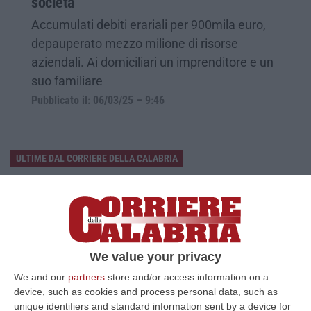
società
Accumulati debiti erariali per 900mila euro,
depauperato mezzo milione di risorse
aziendali. Ai domiciliari un imprenditore e un
suo familiare
Pubblicato il: 06/03/25 – 9:46
ULTIME DAL CORRIERE DELLA CALABRIA
Sistema Bibliotecario Vibonese, La Dura Replica Di Soriano E
Romeo: «Il Fallimento È Di Chi Ha Staccato La Spina»
“VIBO VALENTIA «In queste ore si stanno susseguendo dichiarazioni e
prese di posizione sul futuro del Sistema Bibliotecario Vibonese.
Compre…
We value your privacy
06 Agosto, 22:18
We and our
partners
store and/or access information on a
device, such as cookies and process personal data, such as
Laurea In Medicina, Arriva Il Decreto: Aumentano I Posti
unique identifiers and standard information sent by a device for