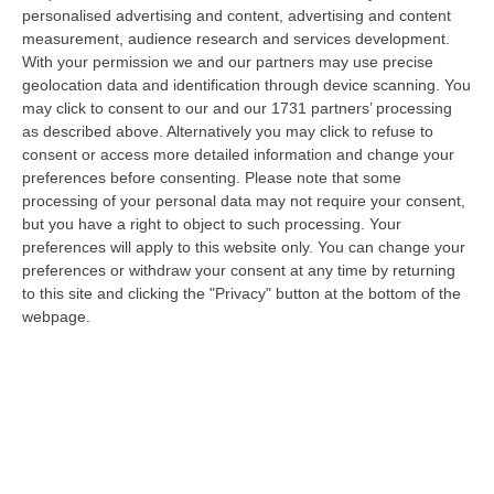
“ROMA Aumentano i posti disponibili per l’immatricolazione ai corsi di
personalised advertising and content, advertising and content
laurea magistrale in Medicina e Chirurgia, Odontoiatria e Protesi den…
measurement, audience research and services development.
With your permission we and our partners may use precise
06 Agosto, 20:49
geolocation data and identification through device scanning. You
may click to consent to our and our 1731 partners’ processing
La Rivista “America Journals” Celebra Lo Stilista Anton Giulio
as described above. Alternatively you may click to refuse to
Grande
consent or access more detailed information and change your
“«Rinomato per la sua impeccabile maestria artigianale e la sua
preferences before consenting.
Please note that some
creatività visionaria, ha trasformato la moda italiana in un’espressione
processing of your personal data may not require your consent,
dur…
but you have a right to object to such processing. Your
06 Agosto, 20:48
preferences will apply to this website only. You can change your
preferences or withdraw your consent at any time by returning
Dai Piani Per Il Rischio Sismico Al Welfare, I Provvedimenti
to this site and clicking the "Privacy" button at the bottom of the
Approvati Dalla Giunta Regionale
webpage.
“CATANZARO La Giunta della Regione Calabria, nella seduta odierna, su
proposta del presidente Roberto Occhiuto, ha approvato il nuovo Protoc…
06 Agosto, 20:03
Reggio Calabria, Bernini In Visita Alla Mediterranea: «Qui La
Facoltà Di Medicina? Valuteremo La Domanda»