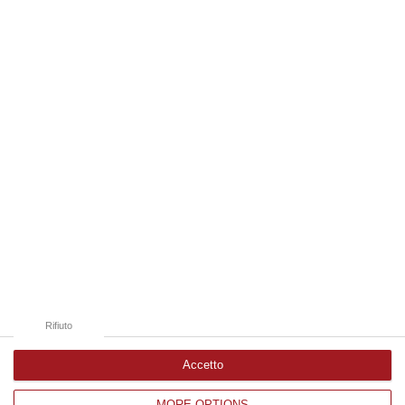
“REGGIO CALABRIA La ministra dell’Università e della ricerca Anna Maria
Bernini ha visitato oggi la Mediterranea di Reggio Calabria, accompa…
06 Agosto, 19:49
Edizioni provinciali
Catanzaro
Cosenza
Vibo Valentia
Reggio Calabria
Crotone
Rifiuto
Accetto
MORE OPTIONS