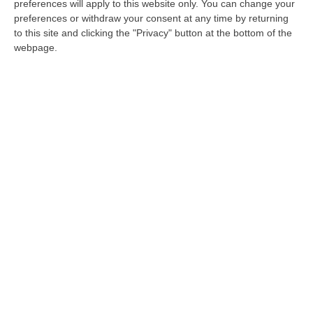
classifica regionale degli illeciti si piazza la
preferences will apply to this website only. You can change your
preferences or withdraw your consent at any time by returning
Campania…
to this site and clicking the "Privacy" button at the bottom of the
Pubblicato il: 05/07/16 – 10:19
webpage.
ULTIME DAL CORRIERE DELLA CALABRIA
All’asta Il Pallone Della “mano Di Dio” Di Maradona
“ROMA Il pallone con cui Diego Maradona segnò durante la storica
vittoria dell’Argentina sull’Inghilterra ai Mondiali del 1986 potrebbe
esse…
08 Agosto, 23:28
Milano, Vannacci Candida Il Generale Burgio
“ROMA “La sfida delle grandi città correremo in tutte le grandi città
Milano, Bologna, Roma e Napoli. Ci presenteremo come Futuro
nazionale…
08 Agosto, 22:19