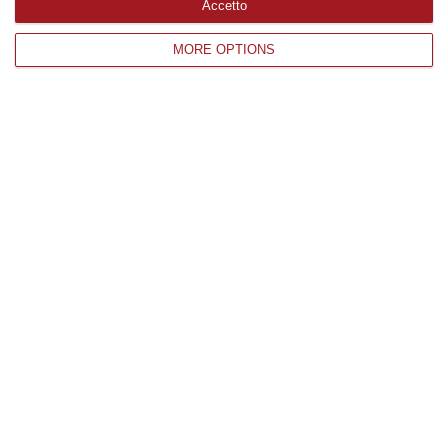
Accetto
Catanzaro
MORE OPTIONS
Cosenza
Vibo Valentia
Reggio Calabria
Crotone
Corriere delle Calabria è una testata giornalistica di News&Com S.r.l
©2012-
-2026. Tutti i diritti riservati.
P.IVA. 03199620794, Via del mare 6/G, S.Eufemia, Lamezia Terme
(CZ)