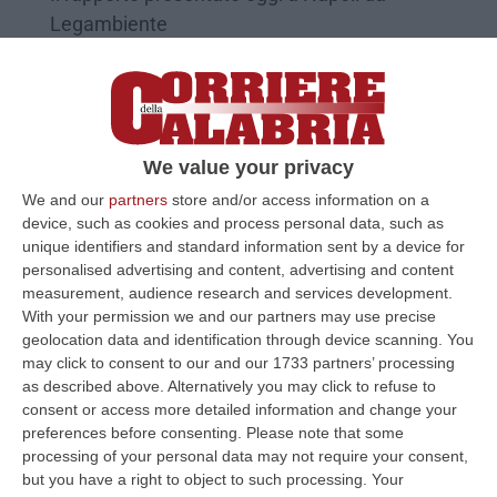
Legambiente
Pubblicato il: 17/03/25 – 12:15
We value your privacy
We and our
partners
store and/or access information on a
device, such as cookies and process personal data, such as
unique identifiers and standard information sent by a device for
personalised advertising and content, advertising and content
measurement, audience research and services development.
With your permission we and our partners may use precise
geolocation data and identification through device scanning. You
may click to consent to our and our 1733 partners’ processing
Ecomafie, il crollo degli investimenti
as described above. Alternatively you may click to refuse to
rovina il "business"
consent or access more detailed information and change your
preferences before consenting.
Please note that some
CATANZARO Calabria e Sud Italia rimangono
processing of your personal data may not require your consent,
nella ”morsa” dell’ecomafia: in testa alla
but you have a right to object to such processing. Your