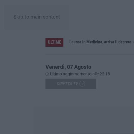
Skip to main content
ULTIME
Sistema bibliotecario vibonese, la dura replica di Soriano e Romeo: «Il fallimento è di chi ha staccato la spina»
Laurea in Medicina, arriva il decreto:
Venerdì, 07 Agosto
Ultimo aggiornamento alle 22:18
DIRETTA TV