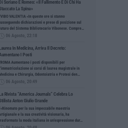
Di Soriano E Romeo: «Il Fallimento È Di Chi Ha
Staccato La Spina»
“VIBO VALENTIA «In queste ore si stanno
susseguendo dichiarazioni e prese di posizione sul
futuro del Sistema Bibliotecario Vibonese. Compre…
06 Agosto, 22:18
Laurea In Medicina, Arriva Il Decreto:
Aumentano I Posti
“ROMA Aumentano i posti disponibili per
l’immatricolazione ai corsi di laurea magistrale in
Medicina e Chirurgia, Odontoiatria e Protesi den…
06 Agosto, 20:49
La Rivista “America Journals” Celebra Lo
Stilista Anton Giulio Grande
“«Rinomato per la sua impeccabile maestria
artigianale e la sua creatività visionaria, ha
trasformato la moda italiana in un’espressione dur…
06 Agosto, 20:48