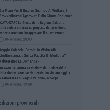
Dai Piani Per Il Rischio Sismico Al Welfare, I
Provvedimenti Approvati Dalla Giunta Regionale
“CATANZARO La Giunta della Regione Calabria,
nella seduta odierna, su proposta del presidente
Roberto Occhiuto, ha approvato il nuovo Protoc…
06 Agosto, 20:03
Reggio Calabria, Bernini In Visita Alla
Mediterranea: «Qui La Facoltà Di Medicina?
Valuteremo La Domanda»
“REGGIO CALABRIA La ministra dell’Università e
della ricerca Anna Maria Bernini ha visitato oggi la
Mediterranea di Reggio Calabria, accompa…
06 Agosto, 19:49
Edizioni provinciali