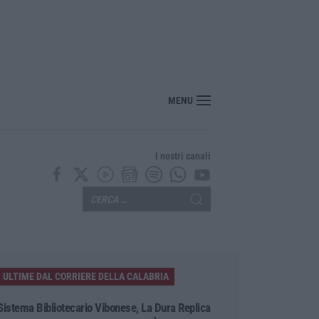
“America Journals” celebra lo stilista Anton Giulio Grande
MENU
I nostri canali
ULTIME DAL CORRIERE DELLA CALABRIA
Sistema Bibliotecario Vibonese, La Dura Replica