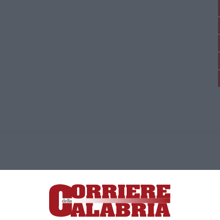
ica di News&Com S.r.l ©2012-
-2026. Tutti i diritti riservati.
ia, Lamezia Terme (CZ)
irettore responsabile Paola Militano |
Privacy