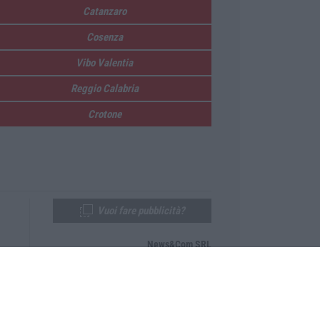
Catanzaro
Cosenza
Vibo Valentia
Reggio Calabria
Crotone
Vuoi fare pubblicità?
News&Com SRL
Telefono:
0968-53665
Email:
newsandcom@gmail.com