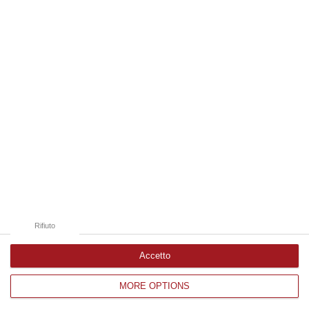
08 Agosto, 13:18
Edizioni provinciali
Catanzaro
Cosenza
Vibo Valentia
Reggio Calabria
Crotone
Rifiuto
Accetto
MORE OPTIONS
Corriere delle Calabria è una testata giornalistica di News&Com S.r.l