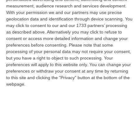
08 Agosto, 15:54
measurement, audience research and services development.
With your permission we and our partners may use precise
Meloni Contro Cgil: «Vergognoso». Landini: «Non Ci Voltiamo
geolocation data and identification through device scanning. You
Mai»
may click to consent to our and our 1733 partners’ processing
” «Voltare le spalle durante la commemorazione di Marcinelle è un gesto
as described above. Alternatively you may click to refuse to
grave e vergognoso. Oggi, durante la cerimonia per i 262 lavoratori…
consent or access more detailed information and change your
preferences before consenting.
Please note that some
08 Agosto, 15:11
processing of your personal data may not require your consent,
but you have a right to object to such processing. Your
“Carenze Informative” E Procedure Spesso “saltate”. Le Criticità
preferences will apply to this website only. You can change your
Della Legislazione Regionale Nel 2025
preferences or withdraw your consent at any time by returning
“CATANZARO La Corte dei Conti promuove “con riserva” (con molte
to this site and clicking the "Privacy" button at the bottom of the
riserve…) la produzione legislativa della Regione Calabria nel 2025.
webpage.
Nella r…
08 Agosto, 14:34
Travolge I Ciclisti E Poi Torna Indietro Per Investirli Ancora:
Fermato
“Una mattinata in bicicletta si è trasformata in una scena di violenza a
Lanzo Torinese, lungo la strada che conduce verso Coassolo. Un auto…