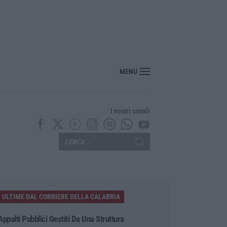
utto, morto a 86 anni il cantautore Francesco Guccini
MENU
I nostri canali
ULTIME DAL CORRIERE DELLA CALABRIA
Appalti Pubblici Gestiti Da Una Struttura