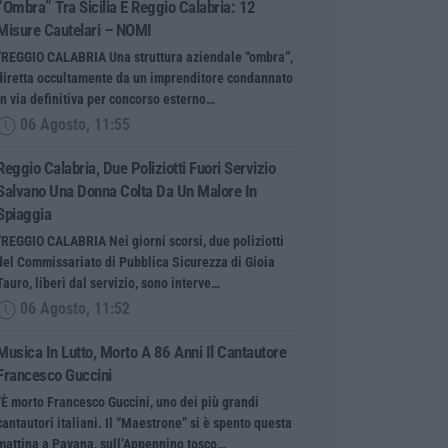
“ombra” Tra Sicilia E Reggio Calabria: 12
Misure Cautelari – NOMI
“REGGIO CALABRIA Una struttura aziendale “ombra”,
diretta occultamente da un imprenditore condannato
in via definitiva per concorso esterno…
06 Agosto, 11:55
Reggio Calabria, Due Poliziotti Fuori Servizio
Salvano Una Donna Colta Da Un Malore In
Spiaggia
“REGGIO CALABRIA Nei giorni scorsi, due poliziotti
del Commissariato di Pubblica Sicurezza di Gioia
Tauro, liberi dal servizio, sono interve…
06 Agosto, 11:52
Musica In Lutto, Morto A 86 Anni Il Cantautore
Francesco Guccini
“È morto Francesco Guccini, uno dei più grandi
cantautori italiani. Il “Maestrone” si è spento questa
mattina a Pavana, sull’Appennino tosco…