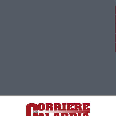
ica di News&Com S.r.l ©2012-
-2026. Tutti i diritti riservati.
ia, Lamezia Terme (CZ)
irettore responsabile Paola Militano |
Privacy