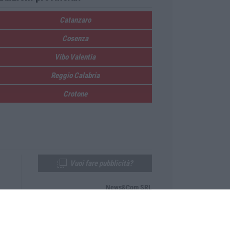
Catanzaro
Cosenza
Vibo Valentia
Reggio Calabria
Crotone
Vuoi fare pubblicità?
News&Com SRL
Telefono:
0968-53665
Email:
newsandcom@gmail.com