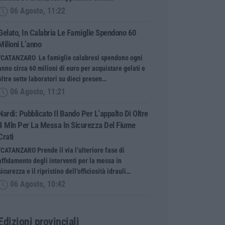
06 Agosto, 11:22
Gelato, In Calabria Le Famiglie Spendono 60
Milioni L’anno
“CATANZARO Le famiglie calabresi spendono ogni
anno circa 60 milioni di euro per acquistare gelati e
oltre sette laboratori su dieci presen…
06 Agosto, 11:21
Nardi: Pubblicato Il Bando Per L’appalto Di Oltre
4 Mln Per La Messa In Sicurezza Del Fiume
Crati
“CATANZARO Prende il via l’ulteriore fase di
affidamento degli interventi per la messa in
sicurezza e il ripristino dell’officiosità idrauli…
06 Agosto, 10:42
Edizioni provinciali