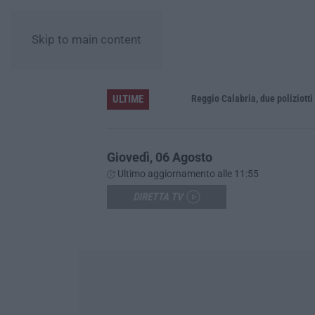
Skip to main content
ULTIME
Appalti pubblici gestiti da una struttura “ombra” tra Sicilia e Reggio Calabria: 12 misure cautelari – NOMI
Reggio Calabria, due poliziotti fuori 
Giovedì, 06 Agosto
Ultimo aggiornamento alle 11:55
DIRETTA TV