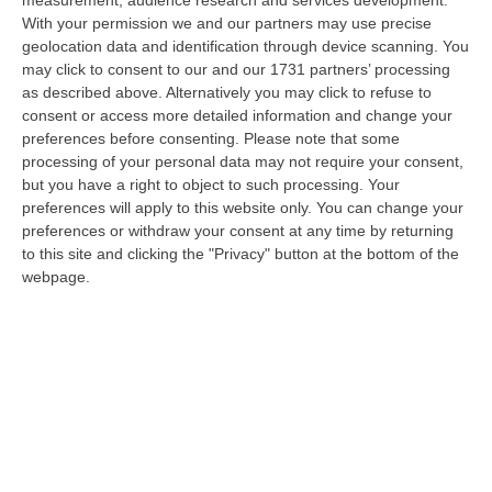
With your permission we and our partners may use precise
Ciclovia Dei Parchi Della Calabria: Al Via La Messa In Sicurezza
geolocation data and identification through device scanning. You
Del Tratto Fabrizia – Serra San Bruno
may click to consent to our and our 1731 partners’ processing
“SERRA SAN BRUNO Partono i lavori di riqualificazione e miglioramento
as described above. Alternatively you may click to refuse to
della sicurezza lungo la Ciclovia dei Parchi della Calabria, concentra…
consent or access more detailed information and change your
05 Agosto, 21:56
preferences before consenting.
Please note that some
processing of your personal data may not require your consent,
Tari, Senese: «Rendere Efficiente Il Sistema Per Ridurre I Costi
but you have a right to object to such processing. Your
preferences will apply to this website only. You can change your
Per I Cittadini E Aumentare I Salari»
preferences or withdraw your consent at any time by returning
“CATANZARO A Lamezia Terme la Tari aumenta del 6,2% per le famiglie e
to this site and clicking the "Privacy" button at the bottom of the
del 17% per le imprese; a Crotone del 6,9%; a Catanzaro dell’1,63%. A…
webpage.
05 Agosto, 21:23
Delmastro, No All’acquisizione Delle Chat. Bagarre Alla Camera
“ROMA L’Aula della Camera, a scrutinio segreto, ha confermato quanto
già votato dalla Giunta delle autorizzazioni, non consentendo alla magi…
05 Agosto, 21:07