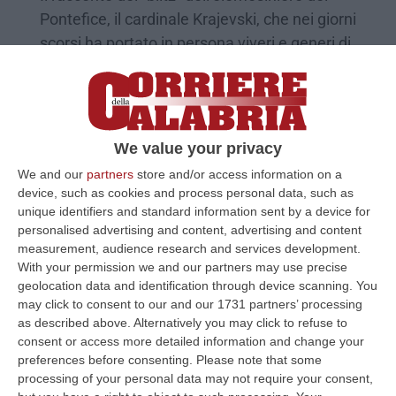
Pontefice, il cardinale Krajevski, che nei giorni
scorsi ha portato in persona viveri e generi di
confo…
Pubblicato il: 01/11/20 – 14:56
We value your privacy
We and our
partners
store and/or access information on a
device, such as cookies and process personal data, such as
unique identifiers and standard information sent by a device for
personalised advertising and content, advertising and content
measurement, audience research and services development.
With your permission we and our partners may use precise
geolocation data and identification through device scanning. You
may click to consent to our and our 1731 partners’ processing
as described above. Alternatively you may click to refuse to
consent or access more detailed information and change your
L’elemosiniere del Papa in visita negli
preferences before consenting.
Please note that some
insediamenti della Piana di Gioia Tauro
processing of your personal data may not require your consent,