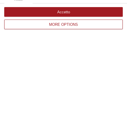
Accetto
Edizioni provinciali
MORE OPTIONS
Catanzaro
Cosenza
Vibo Valentia
Reggio Calabria
Crotone
Corriere delle Calabria è una testata giornalistica di News&Com S.r.l
©2012-
-2026. Tutti i diritti riservati.