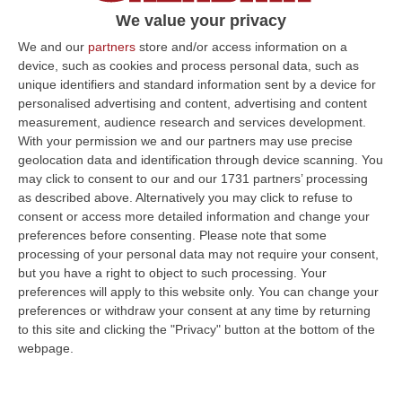
bisogna sperare che vada tutto bene e andrà
We value your privacy
tutto bene
We and our
partners
store and/or access information on a
device, such as cookies and process personal data, such as
Pubblicato il: 15/09/24 – 23:32
unique identifiers and standard information sent by a device for
personalised advertising and content, advertising and content
measurement, audience research and services development.
With your permission we and our partners may use precise
ULTIME DAL CORRIERE DELLA CALABRIA
geolocation data and identification through device scanning. You
may click to consent to our and our 1731 partners’ processing
Dal Carcere La Regia Della Coca Per Roma: Le Direttive Via Chat,
as described above. Alternatively you may click to refuse to
Il Carico A Bagnara E L’imprevisto Dell’incidente
consent or access more detailed information and change your
“REGGIO CALABRIA Dieci chili di cocaina diretti nella Capitale e affidati a
preferences before consenting.
Please note that some
un corriere guidato a distanza. Un’operazione di narcotraffico s…
processing of your personal data may not require your consent,
06 Agosto, 7:00
but you have a right to object to such processing. Your
preferences will apply to this website only. You can change your
Ponte, In Arrivo Il Parere Finale Del Consiglio Dei Lavori Pubblici
preferences or withdraw your consent at any time by returning
to this site and clicking the "Privacy" button at the bottom of the
“ROMA Va avanti l’iter autorizzativo per la realizzazione del Ponte sullo
webpage.
Stretto. Per domani è atteso il parere finale del Consiglio Superi…
05 Agosto, 23:23