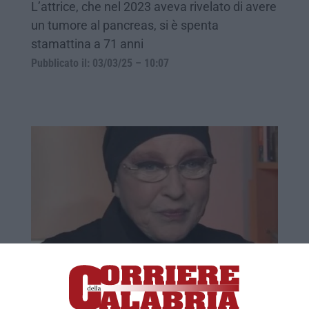
L’attrice, che nel 2023 aveva rivelato di avere
un tumore al pancreas, si è spenta
stamattina a 71 anni
Pubblicato il: 03/03/25 – 10:07
Eleonora Giorgi: «Lotto con tutte le forze
contro il tumore»
L’attrice: le metastasi si sono ingrandite,