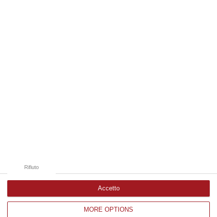
gruppo d…
07 Agosto, 19:34
Edizioni provinciali
Catanzaro
Cosenza
Vibo Valentia
Reggio Calabria
Crotone
Rifiuto
Accetto
MORE OPTIONS