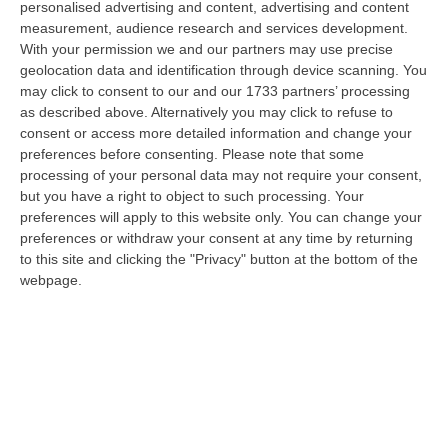
personalised advertising and content, advertising and content
possibile fare un’inversione di marcia grazie ad OSM Centro Cala…
measurement, audience research and services development.
07 Agosto, 20:24
With your permission we and our partners may use precise
geolocation data and identification through device scanning. You
Tragedia A Calanna, 40enne Elettricista Muore Folgorato
may click to consent to our and our 1733 partners’ processing
“CALANNA Fabio Calabrò, 40enne elettricista è rimasto folgorato sul
as described above. Alternatively you may click to refuse to
lavoro mentre montava delle luminarie nel comune di Calanna.
consent or access more detailed information and change your
Originario…
preferences before consenting.
Please note that some
processing of your personal data may not require your consent,
07 Agosto, 20:17
but you have a right to object to such processing. Your
preferences will apply to this website only. You can change your
San Ferdinando, Giallo Sul Ritrovamento Del Corpo Senza Vita Di
preferences or withdraw your consent at any time by returning
Un Neonato
to this site and clicking the "Privacy" button at the bottom of the
“SAN FERDINANDO La notizia ha gettato nello sconforto la comunità di
webpage.
San Ferdinando, in provincia di Reggio Calabria. Il ritrovamento del co…
07 Agosto, 19:59
Distrofia, La Calabria Pagherà Le Prestazioni Oltre Limiti Di Spesa
Per I Pazienti Curati In Emilia Romagna
“CATANZARO La Regione Calabria riconoscerà il pagamento delle
prestazioni di ricovero anche in caso di superamento del tetto per un