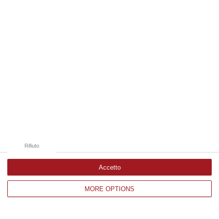
Edizioni provinciali
Catanzaro
Cosenza
Vibo Valentia
Reggio Calabria
Crotone
Rifiuto
Accetto
MORE OPTIONS
Corriere delle Calabria è una testata giornalistica di News&Com S.r.l
©2012-
-2026. Tutti i diritti riservati.
P.IVA. 03199620794, Via del mare 6/G, S.Eufemia, Lamezia Terme