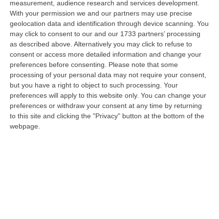
measurement, audience research and services development.
Regione Calabria, Buono Pasto A 8 Euro E Welfare Per I Pendolari:
With your permission we and our partners may use precise
geolocation data and identification through device scanning. You
Il CSA-Cisal Promuove Il Nuovo Contratto Integrativo
may click to consent to our and our 1733 partners’ processing
“Il CSA-Cisal esprime apprezzamento per la sottoscrizione del Contratto
as described above. Alternatively you may click to refuse to
collettivo integrativo 2026 del personale del comparto della Regione…
consent or access more detailed information and change your
08 Agosto, 8:38
preferences before consenting.
Please note that some
processing of your personal data may not require your consent,
Esodo Estivo, Sabato Da Bollino Nero: Traffico Intenso Verso La
but you have a right to object to such processing. Your
Calabria
preferences will apply to this website only. You can change your
preferences or withdraw your consent at any time by returning
“È la giornata più difficile del secondo grande weekend dell’esodo estivo.
to this site and clicking the "Privacy" button at the bottom of the
Sabato 8 agosto è da bollino nero sulle strade italiane, con il p…
webpage.
08 Agosto, 7:45
Tragico Incidente Sulla Statale 106 A Pietragrande, Un Morto E Tre
Feriti
“Grave incidente stradale sulla Statale 106, nei pressi dello svincolo per
Pietragrande, nel Catanzarese. Nel violento impatto, che ha coinv…
08 Agosto, 7:13